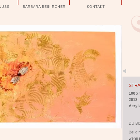
NUSS
BARBARA BEIKIRCHER
KONTAKT
STR
100 x
2013
Acryl
DU BI
Bei di
wenn i