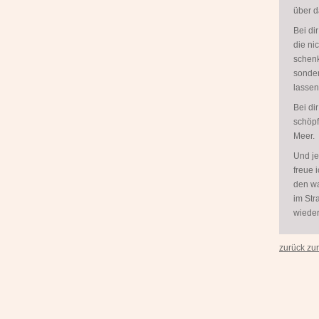
über d
Bei di
die ni
schenk
sonder
lassens
Bei dir
schöpf
Meer.
Und je
freue 
den wa
im Str
wieder
zurück zur