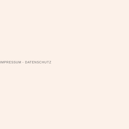
NAVIGATION
IMPRESSUM - DATENSCHUTZ
ÜBERSPRINGEN