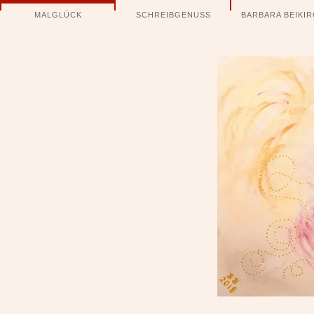
Navigation
MALGLÜCK
SCHREIBGENUSS
BARBARA BEIKI
überspringen
ld801-8072-2