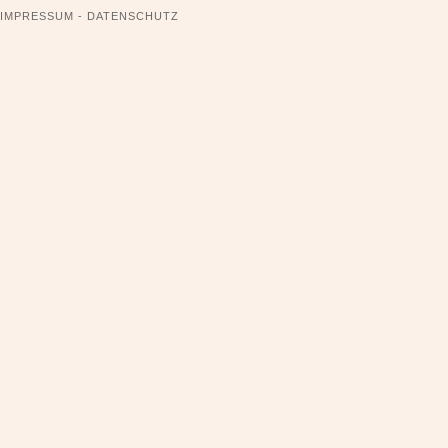
NAVIGATION
IMPRESSUM - DATENSCHUTZ
ÜBERSPRINGEN