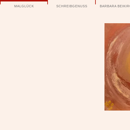
Navigation
MALGLÜCK
SCHREIBGENUSS
BARBARA BEIKI
überspringen
ld801-8091