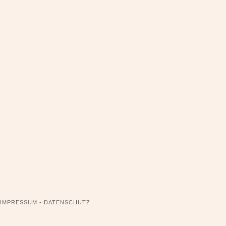
NAVIGATION
IMPRESSUM - DATENSCHUTZ
ÜBERSPRINGEN