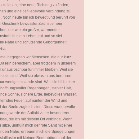
 zu lösen, eine neue Richtung zu finden,
hen und eine tief liebevolle Verbindung zu
. Noch heute bin ich bewegt und berührt von
 Geschenk bewusster Zeit mit einem
en, der wie ein großer, wärmender
strahl in mein Leben trat und so viel
olle Nähe und schützende Geborgenheit
ieß.
mal begegnen wir Menschen, die nur kurz
Dasein bereichern, aber trotzdem in unserem
 unauslöschbar für immer bleiben. Weil sie
wie sie sind. Weil sie etwas in uns berühren,
ur wenige imstande sind. Weil sie hilfreicher
 hoffnungsvoller Regenbogen, starker Halt,
ende Sonne, sichere Erde, liebevolles Wasser,
terndes Feuer, aufmunternder Wind und
 der Seele zugleich sind. Diese wundervolle
ung wurde der Auftakt vieler besonderer
isse, die ich mit diesem Ort verbinde. Wenn
er sitze, umhüllt mich der rote Samt mit einer
nden Nähe, erfreuen mich die Spiegelungen
istallluster mit kleinen Regenbögen auf der