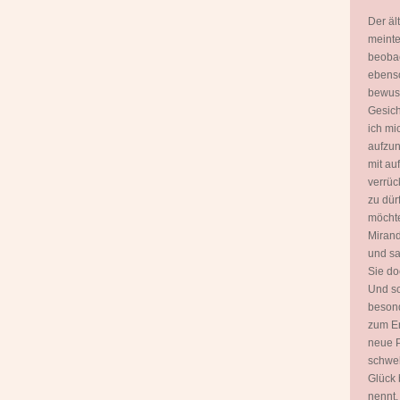
Der äl
meinte
beobac
ebenso
bewuss
Gesich
ich mi
aufzun
mit a
verrüc
zu dür
möchte
Mirand
und sa
Sie do
Und sc
besond
zum E
neue P
schwel
Glück 
nennt.