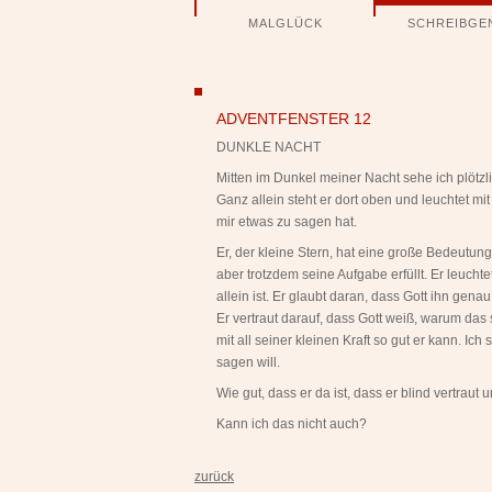
Navigation
MALGLÜCK
SCHREIBGE
überspringen
ngen
ADVENTFENSTER 12
DUNKLE NACHT
Mitten im Dunkel meiner Nacht sehe ich plötzl
Ganz allein steht er dort oben und leuchtet mit
mir etwas zu sagen hat.
Er, der kleine Stern, hat eine große Bedeutung f
aber trotzdem seine Aufgabe erfüllt. Er leuchte
allein ist. Er glaubt daran, dass Gott ihn gen
Er vertraut darauf, dass Gott weiß, warum das s
mit all seiner kleinen Kraft so gut er kann. I
sagen will.
Wie gut, dass er da ist, dass er blind vertraut 
Kann ich das nicht auch?
zurück