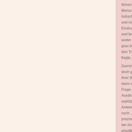
führen
Mensch
hübsch
und Ha
Eindru
und fe
weiter
grau d
den Ti
fragte
Zuerst
doch g
ihrer 
dann a
Frage.
Ausdru
urplöt
Antwor
noch: 
präzis
der An
erhoff