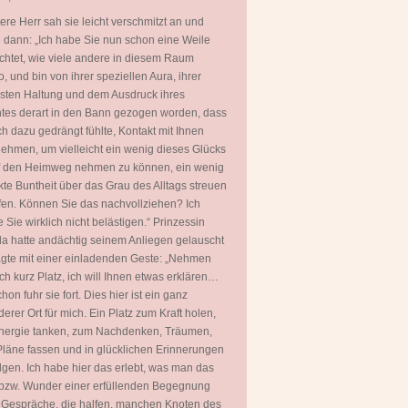
tere Herr sah sie leicht verschmitzt an und
 dann: „Ich habe Sie nun schon eine Weile
htet, wie viele andere in diesem Raum
, und bin von ihrer speziellen Aura, ihrer
ten Haltung und dem Ausdruck ihres
tes derart in den Bann gezogen worden, dass
ch dazu gedrängt fühlte, Kontakt mit Ihnen
ehmen, um vielleicht ein wenig dieses Glücks
uf den Heimweg nehmen zu können, ein wenig
kte Buntheit über das Grau des Alltags streuen
fen. Können Sie das nachvollziehen? Ich
 Sie wirklich nicht belästigen.“ Prinzessin
a hatte andächtig seinem Anliegen gelauscht
gte mit einer einladenden Geste: „Nehmen
ch kurz Platz, ich will Ihnen etwas erklären…
hon fuhr sie fort. Dies hier ist ein ganz
erer Ort für mich. Ein Platz zum Kraft holen,
nergie tanken, zum Nachdenken, Träumen,
läne fassen und in glücklichen Erinnerungen
gen. Ich habe hier das erlebt, was man das
bzw. Wunder einer erfüllenden Begegnung
 Gespräche, die halfen, manchen Knoten des