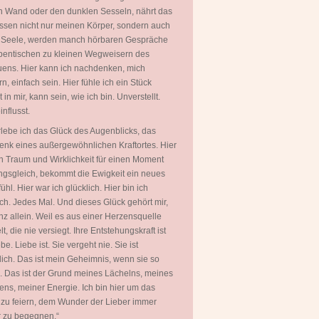
 Wand oder den dunklen Sesseln, nährt das
ssen nicht nur meinen Körper, sondern auch
 Seele, werden manch hörbaren Gespräche
entischen zu kleinen Wegweisern des
uens. Hier kann ich nachdenken, mich
rn, einfach sein. Hier fühle ich ein Stück
in mir, kann sein, wie ich bin. Unverstellt.
nflusst.
rlebe ich das Glück des Augenblicks, das
nk eines außergewöhnlichen Kraftortes. Hier
 Traum und Wirklichkeit für einen Moment
gsgleich, bekommt die Ewigkeit ein neues
ühl. Hier war ich glücklich. Hier bin ich
ich. Jedes Mal. Und dieses Glück gehört mir,
nz allein. Weil es aus einer Herzensquelle
t, die nie versiegt. Ihre Entstehungskraft ist
be. Liebe ist. Sie vergeht nie. Sie ist
ich. Das ist mein Geheimnis, wenn sie so
. Das ist der Grund meines Lächelns, meines
ns, meiner Energie. Ich bin hier um das
zu feiern, dem Wunder der Lieber immer
 zu begegnen.“