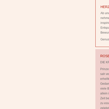
HERZ
Ab und
nehmen
inspi
Entsp
Bewus
Genuss
ROSE
DIE K
Prinze
sah ve
erhell
Gedank
viele B
allein
Zeit b
zu ess
zelebr