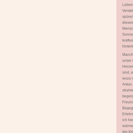
Lebens
Verste
spüren
diesem
Mensch
Sonnen
kraftv
hinterl
Manch
unser 
Herzen
sind, 
wozu n
Anker,
strahl
begeis
Freund
Begegn
Erlebn
ich hi
wärme
der Kr