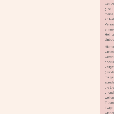
weißen
gute E
meine
an Neb
Vertra
erinne
Heimat 
Unbeei
Hier e
Gesche
werden
deckun
Zeitgef
glückl
mir ga
sprudel
die Lie
unendl
wollen
Träume
Ewige 
wieder