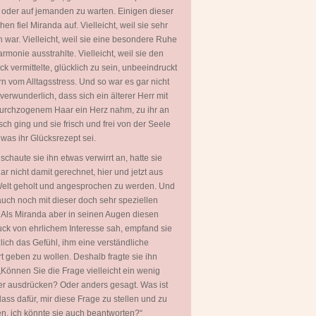
 oder auf jemanden zu warten. Einigen dieser
en fiel Miranda auf. Vielleicht, weil sie sehr
 war. Vielleicht, weil sie eine besondere Ruhe
rmonie ausstrahlte. Vielleicht, weil sie den
ck vermittelte, glücklich zu sein, unbeeindruckt
rn vom Alltagsstress. Und so war es gar nicht
 verwunderlich, dass sich ein älterer Herr mit
urchzogenem Haar ein Herz nahm, zu ihr an
sch ging und sie frisch und frei von der Seele
, was ihr Glücksrezept sei.
 schaute sie ihn etwas verwirrt an, hatte sie
ar nicht damit gerechnet, hier und jetzt aus
Welt geholt und angesprochen zu werden. Und
uch noch mit dieser doch sehr speziellen
 Als Miranda aber in seinen Augen diesen
ck von ehrlichem Interesse sah, empfand sie
zlich das Gefühl, ihm eine verständliche
t geben zu wollen. Deshalb fragte sie ihn
„Können Sie die Frage vielleicht ein wenig
er ausdrücken? Oder anders gesagt. Was ist
lass dafür, mir diese Frage zu stellen und zu
en, ich könnte sie auch beantworten?“