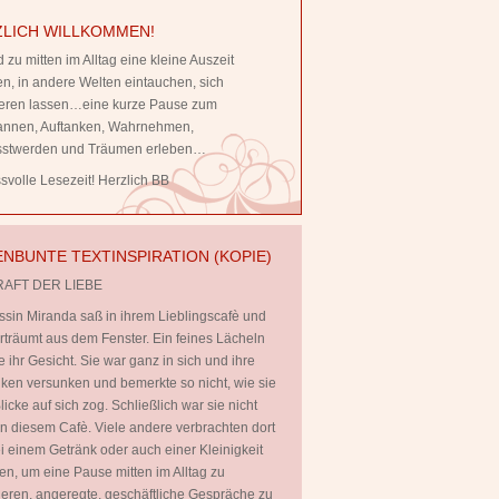
LICH WILLKOMMEN!
 zu mitten im Alltag eine kleine Auszeit
, in andere Welten eintauchen, sich
rieren lassen…eine kurze Pause zum
annen, Auftanken, Wahrnehmen,
stwerden und Träumen erleben…
volle Lesezeit! Herzlich BB
NBUNTE TEXTINSPIRATION (KOPIE)
RAFT DER LIEBE
ssin Miranda saß in ihrem Lieblingscafè und
rträumt aus dem Fenster. Ein feines Lächeln
te ihr Gesicht. Sie war ganz in sich und ihre
en versunken und bemerkte so nicht, wie sie
licke auf sich zog. Schließlich war sie nicht
 in diesem Cafè. Viele andere verbrachten dort
ei einem Getränk oder auch einer Kleinigkeit
en, um eine Pause mitten im Alltag zu
ieren, angeregte, geschäftliche Gespräche zu