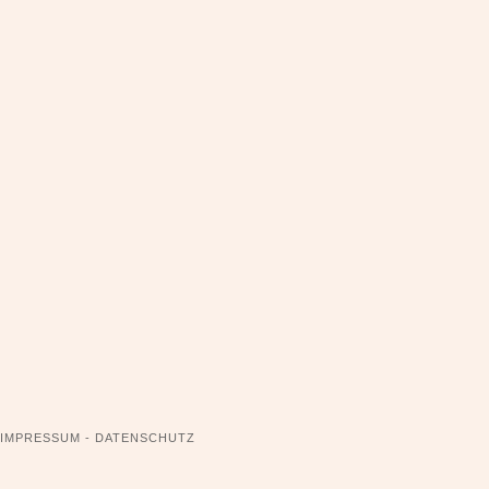
NAVIGATION
IMPRESSUM - DATENSCHUTZ
ÜBERSPRINGEN