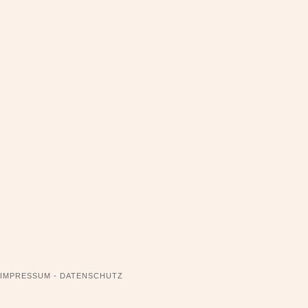
NAVIGATION
IMPRESSUM - DATENSCHUTZ
ÜBERSPRINGEN