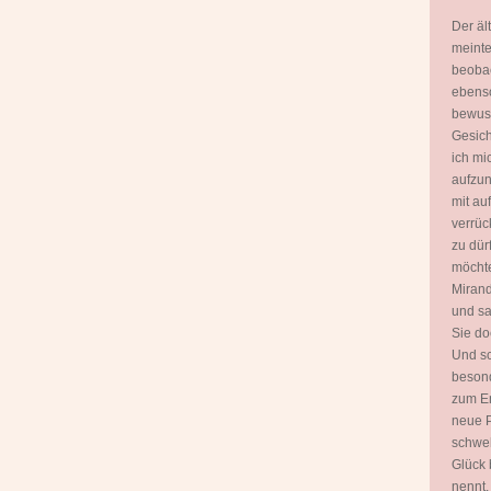
Der äl
meinte
beobac
ebenso
bewuss
Gesich
ich mi
aufzun
mit a
verrüc
zu dür
möchte
Mirand
und sa
Sie do
Und sc
besond
zum E
neue P
schwel
Glück 
nennt.