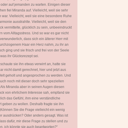
 oder auf jemanden zu warten. Einigen dieser
en fiel Miranda auf. Vielleicht, weil sie sehr
 war. Vielleicht, weil sie eine besondere Ruhe
rmonie ausstrahlte. Vielleicht, weil sie den
ck vermittelte, glücklich zu sein, unbeeindruckt
rn vom Alltagsstress. Und so war es gar nicht
 verwunderlich, dass sich ein älterer Herr mit
urchzogenem Haar ein Herz nahm, zu ihr an
sch ging und sie frisch und frei von der Seele
, was ihr Glücksrezept sei.
 schaute sie ihn etwas verwirrt an, hatte sie
ar nicht damit gerechnet, hier und jetzt aus
Welt geholt und angesprochen zu werden. Und
uch noch mit dieser doch sehr speziellen
 Als Miranda aber in seinen Augen diesen
ck von ehrlichem Interesse sah, empfand sie
zlich das Gefühl, ihm eine verständliche
t geben zu wollen. Deshalb fragte sie ihn
„Können Sie die Frage vielleicht ein wenig
er ausdrücken? Oder anders gesagt. Was ist
lass dafür, mir diese Frage zu stellen und zu
en, ich könnte sie auch beantworten?“