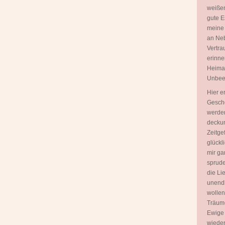
weißen
gute E
meine
an Neb
Vertra
erinne
Heimat 
Unbeei
Hier e
Gesche
werden
deckun
Zeitgef
glückl
mir ga
sprudel
die Lie
unendl
wollen
Träume
Ewige 
wieder