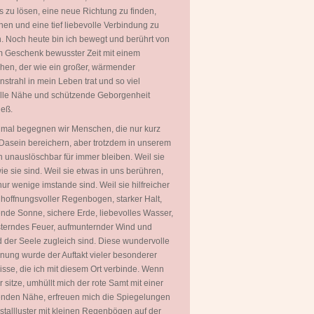
 zu lösen, eine neue Richtung zu finden,
hen und eine tief liebevolle Verbindung zu
. Noch heute bin ich bewegt und berührt von
 Geschenk bewusster Zeit mit einem
en, der wie ein großer, wärmender
strahl in mein Leben trat und so viel
olle Nähe und schützende Geborgenheit
ieß.
mal begegnen wir Menschen, die nur kurz
Dasein bereichern, aber trotzdem in unserem
 unauslöschbar für immer bleiben. Weil sie
wie sie sind. Weil sie etwas in uns berühren,
ur wenige imstande sind. Weil sie hilfreicher
 hoffnungsvoller Regenbogen, starker Halt,
ende Sonne, sichere Erde, liebevolles Wasser,
terndes Feuer, aufmunternder Wind und
 der Seele zugleich sind. Diese wundervolle
ung wurde der Auftakt vieler besonderer
isse, die ich mit diesem Ort verbinde. Wenn
er sitze, umhüllt mich der rote Samt mit einer
nden Nähe, erfreuen mich die Spiegelungen
istallluster mit kleinen Regenbögen auf der