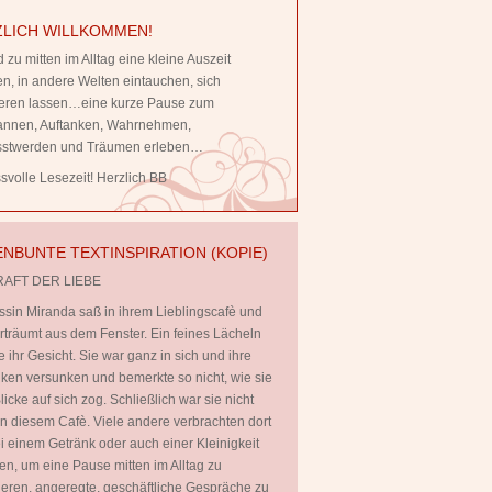
LICH WILLKOMMEN!
 zu mitten im Alltag eine kleine Auszeit
, in andere Welten eintauchen, sich
rieren lassen…eine kurze Pause zum
annen, Auftanken, Wahrnehmen,
stwerden und Träumen erleben…
volle Lesezeit! Herzlich BB
NBUNTE TEXTINSPIRATION (KOPIE)
RAFT DER LIEBE
ssin Miranda saß in ihrem Lieblingscafè und
rträumt aus dem Fenster. Ein feines Lächeln
te ihr Gesicht. Sie war ganz in sich und ihre
en versunken und bemerkte so nicht, wie sie
licke auf sich zog. Schließlich war sie nicht
 in diesem Cafè. Viele andere verbrachten dort
ei einem Getränk oder auch einer Kleinigkeit
en, um eine Pause mitten im Alltag zu
ieren, angeregte, geschäftliche Gespräche zu