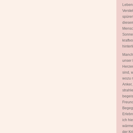
Lebens
Verste
spüren
diesem
Mensch
Sonnen
kraftv
hinterl
Manch
unser 
Herzen
sind, 
wozu n
Anker,
strahl
begeis
Freund
Begegn
Erlebn
ich hi
wärme
der Kr