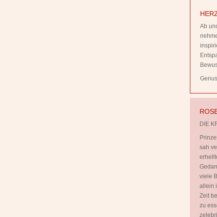
HERZ
Ab und
nehmen
inspi
Entsp
Bewus
Genuss
ROSE
DIE K
Prinze
sah ve
erhell
Gedank
viele B
allein
Zeit b
zu ess
zelebr