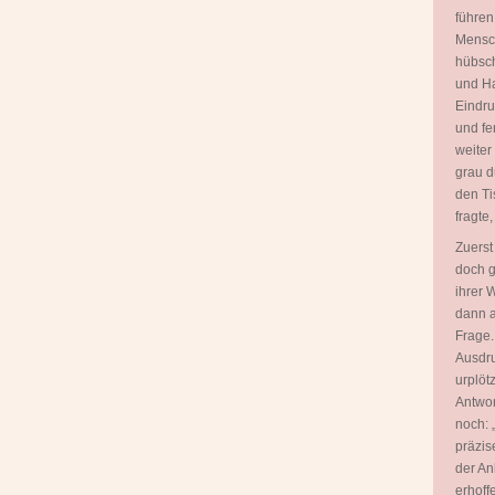
führen
Mensch
hübsch
und Ha
Eindru
und fe
weiter
grau d
den Ti
fragte
Zuerst
doch g
ihrer 
dann a
Frage.
Ausdru
urplöt
Antwor
noch: 
präzis
der An
erhoff