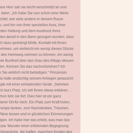
tere Herr sah sie leicht verschmitzt an und
 dann: „Ich habe Sie nun schon eine Weile
htet, wie viele andere in diesem Raum
, und bin von ihrer speziellen Aura, ihrer
ten Haltung und dem Ausdruck ihres
tes derart in den Bann gezogen worden, dass
ch dazu gedrängt fühlte, Kontakt mit Ihnen
ehmen, um vielleicht ein wenig dieses Glücks
uf den Heimweg nehmen zu können, ein wenig
kte Buntheit über das Grau des Alltags streuen
fen. Können Sie das nachvollziehen? Ich
 Sie wirklich nicht belästigen.“ Prinzessin
a hatte andächtig seinem Anliegen gelauscht
gte mit einer einladenden Geste: „Nehmen
ch kurz Platz, ich will Ihnen etwas erklären…
hon fuhr sie fort. Dies hier ist ein ganz
erer Ort für mich. Ein Platz zum Kraft holen,
nergie tanken, zum Nachdenken, Träumen,
läne fassen und in glücklichen Erinnerungen
gen. Ich habe hier das erlebt, was man das
bzw. Wunder einer erfüllenden Begegnung
 Gespräche, die halfen, manchen Knoten des