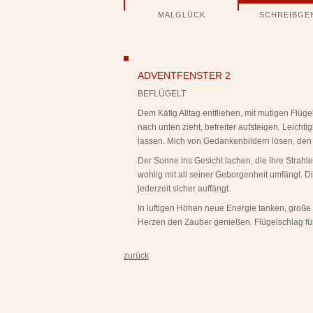
Navigation
MALGLÜCK
SCHREIBGE
überspringen
ngen
ADVENTFENSTER 2
BEFLÜGELT
Dem Käfig Alltag entfliehen, mit mutigen Fl
nach unten zieht, befreiter aufsteigen. Leichti
lassen. Mich von Gedankenbildern lösen, den 
Der Sonne ins Gesicht lachen, die ihre Strahl
wohlig mit all seiner Geborgenheit umfängt. D
jederzeit sicher auffängt.
In luftigen Höhen neue Energie tanken, große
Herzen den Zauber genießen. Flügelschlag für
zurück