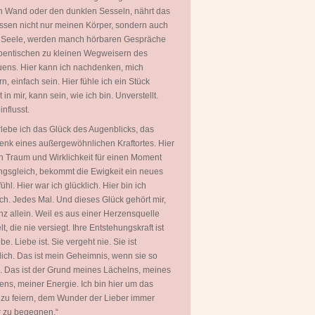
 Wand oder den dunklen Sesseln, nährt das
ssen nicht nur meinen Körper, sondern auch
 Seele, werden manch hörbaren Gespräche
entischen zu kleinen Wegweisern des
uens. Hier kann ich nachdenken, mich
rn, einfach sein. Hier fühle ich ein Stück
in mir, kann sein, wie ich bin. Unverstellt.
nflusst.
rlebe ich das Glück des Augenblicks, das
nk eines außergewöhnlichen Kraftortes. Hier
 Traum und Wirklichkeit für einen Moment
gsgleich, bekommt die Ewigkeit ein neues
ühl. Hier war ich glücklich. Hier bin ich
ich. Jedes Mal. Und dieses Glück gehört mir,
nz allein. Weil es aus einer Herzensquelle
t, die nie versiegt. Ihre Entstehungskraft ist
be. Liebe ist. Sie vergeht nie. Sie ist
ich. Das ist mein Geheimnis, wenn sie so
. Das ist der Grund meines Lächelns, meines
ns, meiner Energie. Ich bin hier um das
zu feiern, dem Wunder der Lieber immer
 zu begegnen.“