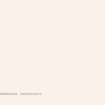
NAVIGATION
IMPRESSUM - DATENSCHUTZ
ÜBERSPRINGEN