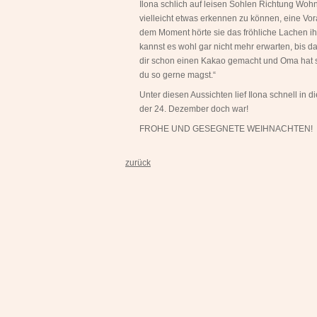
Ilona schlich auf leisen Sohlen Richtung Woh
vielleicht etwas erkennen zu können, eine 
dem Moment hörte sie das fröhliche Lachen ihr
kannst es wohl gar nicht mehr erwarten, bis da
dir schon einen Kakao gemacht und Oma hat s
du so gerne magst.“
Unter diesen Aussichten lief Ilona schnell in d
der 24. Dezember doch war!
FROHE UND GESEGNETE WEIHNACHTEN!
zurück