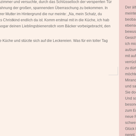
nzimmer und versuchte, durch das Schlüsselloch der versperrten Tür
Der äl
Vorahnung der großen, spannenden Überraschung zu bekommen. In
meinte
er Mutter im Hintergrund die nur meinte: „Na, mein Schatz, du
beobac
s Christkind endlich da ist. Komm erstmal mit in die Küche, ich hab
ebenso
ogar deinen Lieblingsbienenstich vom Bäcker vorbeigebracht, den
bewuss
Gesich
ie Küche und stürzte sich auf die Leckereien. Was für ein toller Tag
ich mi
aufzun
mit a
verrüc
zu dür
möchte
Mirand
und sa
Sie do
Und sc
besond
zum E
neue P
schwel
Glück 
nennt.