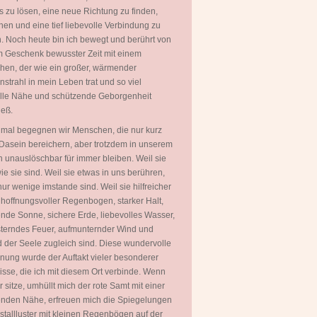
 zu lösen, eine neue Richtung zu finden,
hen und eine tief liebevolle Verbindung zu
. Noch heute bin ich bewegt und berührt von
 Geschenk bewusster Zeit mit einem
en, der wie ein großer, wärmender
strahl in mein Leben trat und so viel
olle Nähe und schützende Geborgenheit
ieß.
mal begegnen wir Menschen, die nur kurz
Dasein bereichern, aber trotzdem in unserem
 unauslöschbar für immer bleiben. Weil sie
wie sie sind. Weil sie etwas in uns berühren,
ur wenige imstande sind. Weil sie hilfreicher
 hoffnungsvoller Regenbogen, starker Halt,
ende Sonne, sichere Erde, liebevolles Wasser,
terndes Feuer, aufmunternder Wind und
 der Seele zugleich sind. Diese wundervolle
ung wurde der Auftakt vieler besonderer
isse, die ich mit diesem Ort verbinde. Wenn
er sitze, umhüllt mich der rote Samt mit einer
nden Nähe, erfreuen mich die Spiegelungen
istallluster mit kleinen Regenbögen auf der