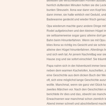
Belieben die verschiedensten Formen ausste
herrlich duftenden Minuten holten sie die Lec
bunten Streuseln. Ilona war dann von Kopf bi
dann immer, sie hatte wirklich viel Geduld, 
Badewanne gesteckt und wieder frisch gemac
Opa wiederum machte ganz andere Dinge mit 
Rodel aufgebrochen und den kleinen Hügel in
sie seltsamerweise sogar ganz alleine dort g
Bahn beim Hinunterfahren. Wenn sie mit Opa 
blies Ilona so richtig ins Gesicht und sie schr
alleine den Hügel hinunterfahren. Allerdings l
und sich weh tat. An jenem Nachmittag war s
Hause zog und sie sofort einschlief. Sie träumt
Papa nahm sich in der Adventszeit immer beson
neben dem warmen Kachelofen, kuschelten, zü
eine Geschichte aus dem dicken Buch der Wei
oft, sich eine möglichst lange Geschichte au
wollte. Manchmal, wenn sie ganz viel Glück hat
zweites Märchen vor. Nach den Geschichten erz
berichtete ihr dies und das, obwohl sie manch
Erwachsenen war manchmal schon ziemlich kom
Abend immer schnell und abschließend machte