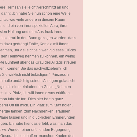
tere Herr sah sie leicht verschmitzt an und
 dann: „Ich habe Sie nun schon eine Weile
htet, wie viele andere in diesem Raum
, und bin von ihrer speziellen Aura, ihrer
ten Haltung und dem Ausdruck ihres
tes derart in den Bann gezogen worden, dass
ch dazu gedrängt fühlte, Kontakt mit Ihnen
ehmen, um vielleicht ein wenig dieses Glücks
uf den Heimweg nehmen zu können, ein wenig
kte Buntheit über das Grau des Alltags streuen
fen. Können Sie das nachvollziehen? Ich
 Sie wirklich nicht belästigen.“ Prinzessin
a hatte andächtig seinem Anliegen gelauscht
gte mit einer einladenden Geste: „Nehmen
ch kurz Platz, ich will Ihnen etwas erklären…
hon fuhr sie fort. Dies hier ist ein ganz
erer Ort für mich. Ein Platz zum Kraft holen,
nergie tanken, zum Nachdenken, Träumen,
läne fassen und in glücklichen Erinnerungen
gen. Ich habe hier das erlebt, was man das
bzw. Wunder einer erfüllenden Begegnung
 Gespräche, die halfen, manchen Knoten des