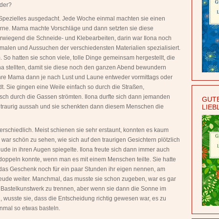
oder?
Spezielles ausgedacht. Jede Woche einmal machten sie einen
gerne. Mama machte Vorschläge und dann setzten sie diese
wiegend die Schneide- und Klebearbeiten, darin war Ilona noch
nmalen und Aussuchen der verschiedensten Materialien spezialisiert.
So hatten sie schon viele, tolle Dinge gemeinsam hergestellt, die
na stellten, damit sie diese noch den ganzen Abend bewundern
hre Mama dann je nach Lust und Laune entweder vormittags oder
. Sie gingen eine Weile einfach so durch die Straßen,
isch durch die Gassen strömten. Ilona durfte sich dann jemanden
GUTE
 traurig aussah und sie schenkten dann diesem Menschen die
LIEB
schiedlich. Meist schienen sie sehr erstaunt, konnten es kaum
 war schön zu sehen, wie sich auf den traurigen Gesichtern plötzlich
eude in ihren Augen spiegelte. Ilona freute sich dann immer auch
rdoppeln konnte, wenn man es mit einem Menschen teilte. Sie hatte
das Geschenk noch für ein paar Stunden ihr eigen nennen, am
reude weiter. Manchmal, das musste sie schon zugeben, war es gar
n Bastelkunstwerk zu trennen, aber wenn sie dann die Sonne im
 wusste sie, dass die Entscheidung richtig gewesen war, es zu
inmal so etwas basteln.