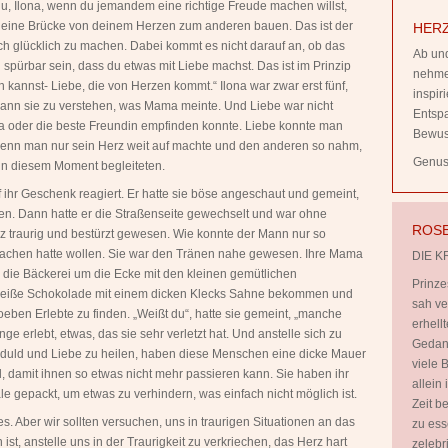
du, Ilona, wenn du jemandem eine richtige Freude machen willst,
 eine Brücke von deinem Herzen zum anderen bauen. Das ist der
HERZ
h glücklich zu machen. Dabei kommt es nicht darauf an, ob das
Ab und
h spürbar sein, dass du etwas mit Liebe machst. Das ist im Prinzip
nehmen
 kannst- Liebe, die von Herzen kommt.“ Ilona war zwar erst fünf,
inspi
ann sie zu verstehen, was Mama meinte. Und Liebe war nicht
Entsp
 oder die beste Freundin empfinden konnte. Liebe konnte man
Bewus
wenn man nur sein Herz weit auf machte und den anderen so nahm,
Genuss
n in diesem Moment begleiteten.
 ihr Geschenk reagiert. Er hatte sie böse angeschaut und gemeint,
sen. Dann hatte er die Straßenseite gewechselt und war ohne
ROSE
z traurig und bestürzt gewesen. Wie konnte der Mann nur so
machen hatte wollen. Sie war den Tränen nahe gewesen. Ihre Mama
DIE K
 die Bäckerei um die Ecke mit den kleinen gemütlichen
Prinze
e heiße Schokolade mit einem dicken Klecks Sahne bekommen und
sah ve
oeben Erlebte zu finden. „Weißt du“, hatte sie gemeint, „manche
erhell
erlebt, etwas, das sie sehr verletzt hat. Und anstelle sich zu
Gedank
eduld und Liebe zu heilen, haben diese Menschen eine dicke Mauer
viele B
l, damit ihnen so etwas nicht mehr passieren kann. Sie haben ihr
allein
e gepackt, um etwas zu verhindern, was einfach nicht möglich ist.
Zeit b
 Aber wir sollten versuchen, uns in traurigen Situationen an das
zu ess
st, anstelle uns in der Traurigkeit zu verkriechen, das Herz hart
zelebr