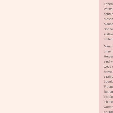
Lebens
Verste
spüren
diesem
Mensch
Sonnen
kraftv
hinterl
Manch
unser 
Herzen
sind, 
wozu n
Anker,
strahl
begeis
Freund
Begegn
Erlebn
ich hi
wärme
der Kr