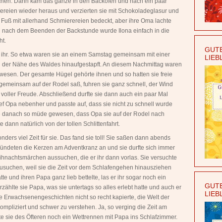
chen. Dann kam das ganze in den Backofen und nach ein paar
kereien wieder heraus und verzierten sie mit Schokoladeglasur und
s Fuß mit allerhand Schmierereien bedeckt, aber ihre Oma lachte
und nach dem Beenden der Backstunde wurde Ilona einfach in die
ht.
GUTE
ihr. So etwa waren sie an einem Samstag gemeinsam mit einer
LIEB
 der Nähe des Waldes hinaufgestapft. An diesem Nachmittag waren
ewesen. Der gesamte Hügel gehörte ihnen und so hatten sie freie
gemeinsam auf der Rodel saß, fuhren sie ganz schnell, der Wind
ie voller Freude. Abschließend durfte sie dann auch ein paar Mal
ief Opa nebenher und passte auf, dass sie nicht zu schnell wurde
ie danach so müde gewesen, dass Opa sie auf der Rodel nach
e dann natürlich von der tollen Schlittenfahrt.
ders viel Zeit für sie. Das fand sie toll! Sie saßen dann abends
ndeten die Kerzen am Adventkranz an und sie durfte sich immer
hnachtsmärchen aussuchen, die er ihr dann vorlas. Sie versuchte
szusuchen, weil sie die Zeit vor dem Schlafengehen hinausziehen
te und ihren Papa ganz lieb bettelte, las er ihr sogar noch ein
GUTE
ählte sie Papa, was sie untertags so alles erlebt hatte und auch er
LIEB
e Erwachsenengeschichten nicht so recht kapierte, die Welt der
pliziert und schwer zu verstehen. Ja, so verging die Zeit am
 sie des Öfteren noch ein Wettrennen mit Papa ins Schlafzimmer.