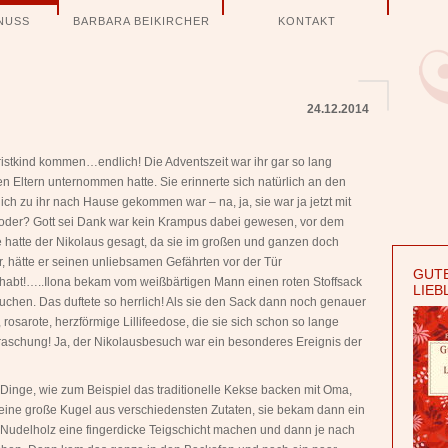
NUSS
BARBARA BEIKIRCHER
KONTAKT
24.12.2014
ristkind kommen…endlich! Die Adventszeit war ihr gar so lang
n Eltern unternommen hatte. Sie erinnerte sich natürlich an den
ich zu ihr nach Hause gekommen war – na, ja, sie war ja jetzt mit
 oder? Gott sei Dank war kein Krampus dabei gewesen, vor dem
ie hatte der Nikolaus gesagt, da sie im großen und ganzen doch
 hätte er seinen unliebsamen Gefährten vor der Tür
GUTE
habt!…..Ilona bekam vom weißbärtigen Mann einen roten Stoffsack
LIEB
chen. Das duftete so herrlich! Als sie den Sack dann noch genauer
 rosarote, herzförmige Lillifeedose, die sie sich schon so lange
rraschung! Ja, der Nikolausbesuch war ein besonderes Ereignis der
inge, wie zum Beispiel das traditionelle Kekse backen mit Oma,
e eine große Kugel aus verschiedensten Zutaten, sie bekam dann ein
n Nudelholz eine fingerdicke Teigschicht machen und dann je nach