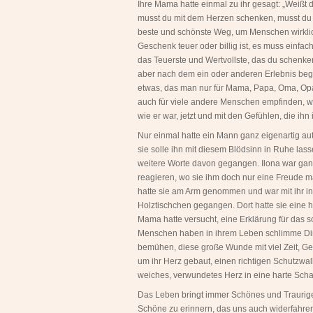
Ihre Mama hatte einmal zu ihr gesagt: „Weißt 
musst du mit dem Herzen schenken, musst du
beste und schönste Weg, um Menschen wirklic
Geschenk teuer oder billig ist, es muss einfac
das Teuerste und Wertvollste, das du schenken
aber nach dem ein oder anderen Erlebnis beg
etwas, das man nur für Mama, Papa, Oma, Opa
auch für viele andere Menschen empfinden, 
wie er war, jetzt und mit den Gefühlen, die ih
Nur einmal hatte ein Mann ganz eigenartig auf
sie solle ihn mit diesem Blödsinn in Ruhe las
weitere Worte davon gegangen. Ilona war gan
reagieren, wo sie ihm doch nur eine Freude 
hatte sie am Arm genommen und war mit ihr in
Holztischchen gegangen. Dort hatte sie ein
Mama hatte versucht, eine Erklärung für das s
Menschen haben in ihrem Leben schlimme Dinge 
bemühen, diese große Wunde mit viel Zeit, G
um ihr Herz gebaut, einen richtigen Schutzwal
weiches, verwundetes Herz in eine harte Schal
Das Leben bringt immer Schönes und Trauriges.
Schöne zu erinnern, das uns auch widerfahren i