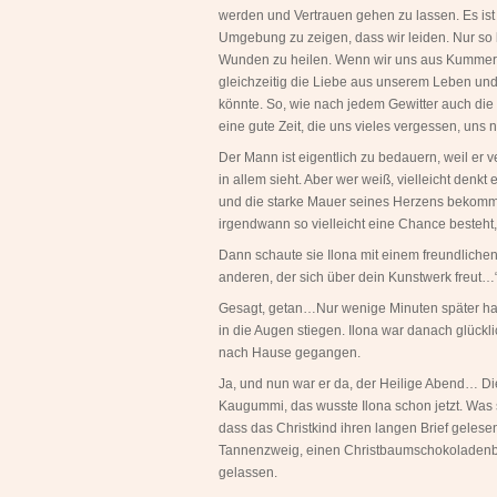
werden und Vertrauen gehen zu lassen. Es ist 
Umgebung zu zeigen, dass wir leiden. Nur so
Wunden zu heilen. Wenn wir uns aus Kummer 
gleichzeitig die Liebe aus unserem Leben und 
könnte. So, wie nach jedem Gewitter auch di
eine gute Zeit, die uns vieles vergessen, uns n
Der Mann ist eigentlich zu bedauern, weil er 
in allem sieht. Aber wer weiß, vielleicht den
und die starke Mauer seines Herzens bekommt
irgendwann so vielleicht eine Chance besteht
Dann schaute sie Ilona mit einem freundlichen
anderen, der sich über dein Kunstwerk freut…
Gesagt, getan…Nur wenige Minuten später hatt
in die Augen stiegen. Ilona war danach glückl
nach Hause gegangen.
Ja, und nun war er da, der Heilige Abend… Di
Kaugummi, das wusste Ilona schon jetzt. Was 
dass das Christkind ihren langen Brief gelesen
Tannenzweig, einen Christbaumschokoladenb
gelassen.