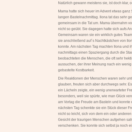
Natürlich gewann meistens sie, ist doch klar, 
Mama hatte sich heuer im Advent etwas ganz 
langen Bastelnachmittag. Ilona tat das sehr 
gemeinsam in die Tat um. Mama übernahm vor
nicht so geübt. Sie dagegen hatte sich aufs A
Gemeinsam waren sie ein wirklich gutes Team. 
sie anschließend auf´s Nachtkästchen von Ilo
konnte. Am nächsten Tag machten Ilona und i
nachmittags einen Spaziergang durch die Stadt
beobachteten die Menschen, die oft sehr hekt
aussuchen, der ihrer Meinung nach ein wenig
gebastelte Kostbarkeit.
Die Reaktionen der Menschen waren sehr unter
glauben, freuten sich aber durchwegs sehr. Es
ein Lächeln zeigte, ein wenig unerwarteter Fr
besonders, weil sie spürte, wie man Glück ve
am Vortag die Freude am Basteln und konnte 
nächsten Tag schenkte sie ein Stück dieser F
nicht so leicht, sich von dem ein oder andere
Gesicht der traurigen Menschen aufgehen sah,
verschenken. Sie konnte sich selbst ja noch e