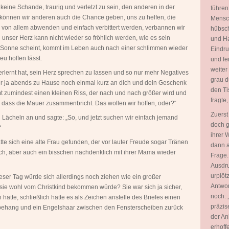
keine Schande, traurig und verletzt zu sein, den anderen in der
führen
 können wir anderen auch die Chance geben, uns zu helfen, die
Mensch
von allem abwenden und einfach verbittert werden, verbannen wir
hübsch
unser Herz kann nicht wieder so fröhlich werden, wie es sein
und Ha
e Sonne scheint, kommt im Leben auch nach einer schlimmen wieder
Eindru
eu hoffen lässt.
und fe
weiter
verlernt hat, sein Herz sprechen zu lassen und so nur mehr Negatives
grau d
kt er ja abends zu Hause noch einmal kurz an dich und dein Geschenk
den Ti
 zumindest einen kleinen Riss, der nach und nach größer wird und
fragte
, dass die Mauer zusammenbricht. Das wollen wir hoffen, oder?“
Zuerst
 Lächeln an und sagte: „So, und jetzt suchen wir einfach jemand
doch g
“
ihrer 
e sich eine alte Frau gefunden, der vor lauter Freude sogar Tränen
dann a
ich, aber auch ein bisschen nachdenklich mit ihrer Mama wieder
Frage.
Ausdru
urplöt
eser Tag würde sich allerdings noch ziehen wie ein großer
Antwor
sie wohl vom Christkind bekommen würde? Sie war sich ja sicher,
noch: 
 hatte, schließlich hatte es als Zeichen anstelle des Briefes einen
präzis
ehang und ein Engelshaar zwischen den Fensterscheiben zurück
der An
erhoff