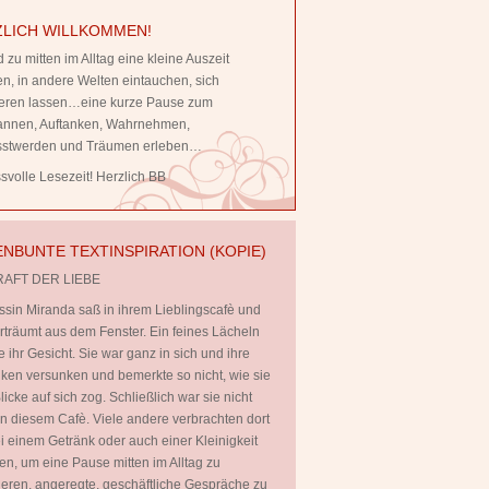
LICH WILLKOMMEN!
 zu mitten im Alltag eine kleine Auszeit
, in andere Welten eintauchen, sich
rieren lassen…eine kurze Pause zum
annen, Auftanken, Wahrnehmen,
stwerden und Träumen erleben…
volle Lesezeit! Herzlich BB
NBUNTE TEXTINSPIRATION (KOPIE)
RAFT DER LIEBE
ssin Miranda saß in ihrem Lieblingscafè und
rträumt aus dem Fenster. Ein feines Lächeln
te ihr Gesicht. Sie war ganz in sich und ihre
en versunken und bemerkte so nicht, wie sie
licke auf sich zog. Schließlich war sie nicht
 in diesem Cafè. Viele andere verbrachten dort
ei einem Getränk oder auch einer Kleinigkeit
en, um eine Pause mitten im Alltag zu
ieren, angeregte, geschäftliche Gespräche zu