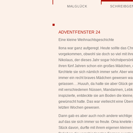
Navigation
MALGLÜCK
SCHREIBGE
überspringen
ngen
ADVENTFENSTER 24
Eine kleine Weihnachtsgeschichte
Ilona war ganz aufgeregt. Heute sollte das Ch
vorgekommen, obwohl sie doch so viel mit ihre
Nikolaus, der dieses Jahr sogar höchstpersönl
ihren fünf Jahren schon ein großes Mädchen,
fürchtete sie sich nämlich immer sehr. Aber w
immer ein recht braves Mädchen gewesen war,
gelassen….Huuuh, da hatte sie aber Glück ge
mit verschiedenen Nüssen, Mandarinen, Lebku
inspizierte, entdeckte sie am Boden die kleine,
gewünscht hatte. Das war vielleicht eine Übe
letzten Wochen gewesen.
Dann gab es aber auch noch andere wichtige D
auf das sie sich immer so freute. Oma knetet
Stück davon, durfte mit ihrem eigenen kleine