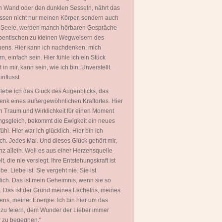
 Wand oder den dunklen Sesseln, nährt das
ssen nicht nur meinen Körper, sondern auch
 Seele, werden manch hörbaren Gespräche
entischen zu kleinen Wegweisern des
uens. Hier kann ich nachdenken, mich
rn, einfach sein. Hier fühle ich ein Stück
in mir, kann sein, wie ich bin. Unverstellt.
nflusst.
rlebe ich das Glück des Augenblicks, das
nk eines außergewöhnlichen Kraftortes. Hier
 Traum und Wirklichkeit für einen Moment
gsgleich, bekommt die Ewigkeit ein neues
ühl. Hier war ich glücklich. Hier bin ich
ich. Jedes Mal. Und dieses Glück gehört mir,
nz allein. Weil es aus einer Herzensquelle
t, die nie versiegt. Ihre Entstehungskraft ist
be. Liebe ist. Sie vergeht nie. Sie ist
ich. Das ist mein Geheimnis, wenn sie so
. Das ist der Grund meines Lächelns, meines
ns, meiner Energie. Ich bin hier um das
zu feiern, dem Wunder der Lieber immer
 zu begegnen.“