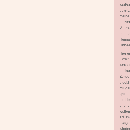
weißen
gute E
meine
an Neb
Vertra
erinne
Heimat 
Unbeei
Hier e
Gesche
werden
deckun
Zeitgef
glückl
mir ga
sprudel
die Lie
unendl
wollen
Träume
Ewige 
wieder