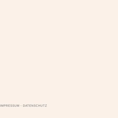
NAVIGATION
IMPRESSUM - DATENSCHUTZ
ÜBERSPRINGEN