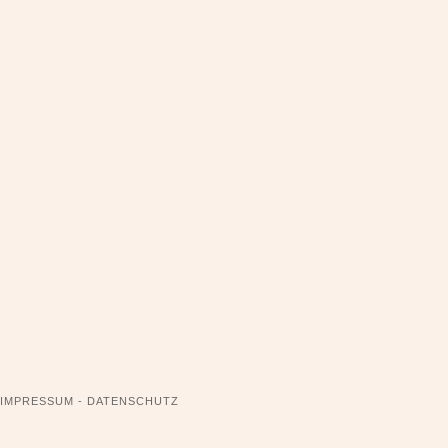
NAVIGATION
IMPRESSUM - DATENSCHUTZ
ÜBERSPRINGEN