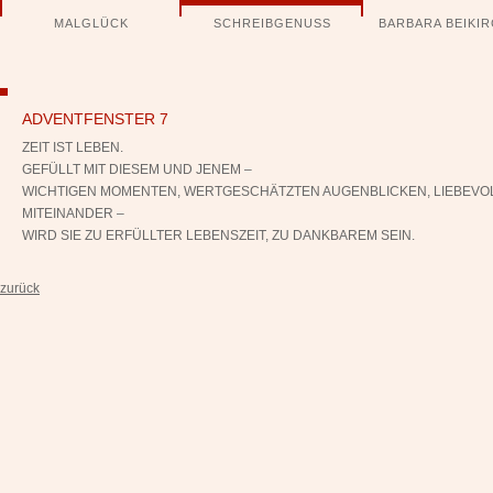
Navigation
MALGLÜCK
SCHREIBGENUSS
BARBARA BEIKI
überspringen
ADVENTFENSTER 7
ZEIT IST LEBEN.
GEFÜLLT MIT DIESEM UND JENEM –
WICHTIGEN MOMENTEN,
WERTGESCHÄTZTEN AUGENBLICKEN,
LIEBEVO
MITEINANDER –
WIRD SIE ZU ERFÜLLTER LEBENSZEIT,
ZU DANKBAREM SEIN.
zurück