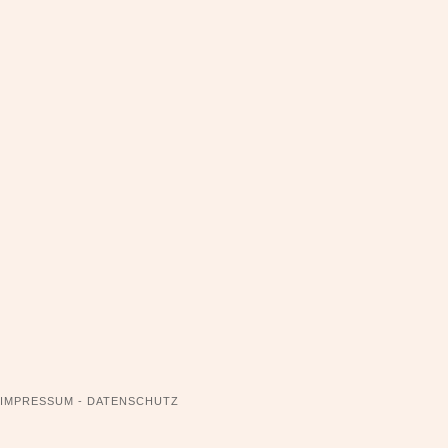
NAVIGATION
IMPRESSUM - DATENSCHUTZ
ÜBERSPRINGEN