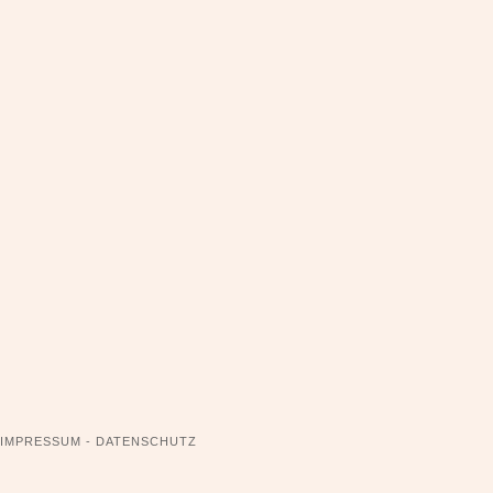
NAVIGATION
IMPRESSUM - DATENSCHUTZ
ÜBERSPRINGEN