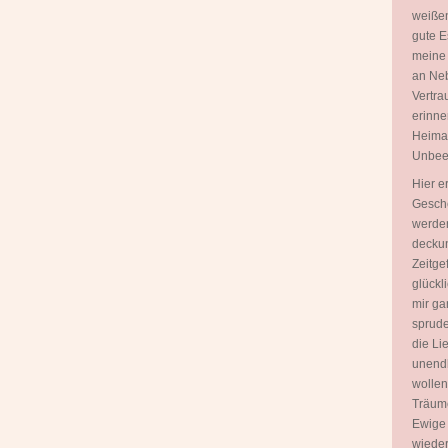
weißen
gute E
meine
an Neb
Vertra
erinne
Heimat 
Unbeei
Hier e
Gesche
werden
deckun
Zeitgef
glückl
mir ga
sprudel
die Lie
unendl
wollen
Träume
Ewige 
wieder