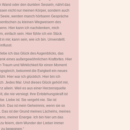
 Wand oder den dunklen Sesseln, nährt das
ssen nicht nur meinen Körper, sondern auch
 Seele, werden manch hörbaren Gespräche
entischen zu kleinen Wegweisern des
uens. Hier kann ich nachdenken, mich
rn, einfach sein. Hier fühle ich ein Stück
in mir, kann sein, wie ich bin. Unverstellt.
nflusst.
rlebe ich das Glück des Augenblicks, das
nk eines außergewöhnlichen Kraftortes. Hier
 Traum und Wirklichkeit für einen Moment
gsgleich, bekommt die Ewigkeit ein neues
ühl. Hier war ich glücklich. Hier bin ich
ich. Jedes Mal. Und dieses Glück gehört mir,
nz allein. Weil es aus einer Herzensquelle
t, die nie versiegt. Ihre Entstehungskraft ist
be. Liebe ist. Sie vergeht nie. Sie ist
ich. Das ist mein Geheimnis, wenn sie so
. Das ist der Grund meines Lächelns, meines
ns, meiner Energie. Ich bin hier um das
zu feiern, dem Wunder der Lieber immer
 zu begegnen.“