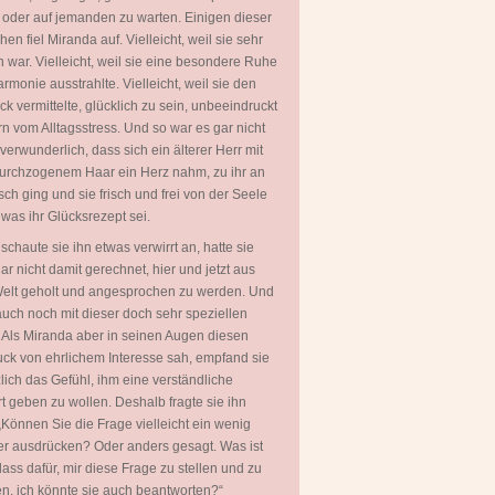
 oder auf jemanden zu warten. Einigen dieser
en fiel Miranda auf. Vielleicht, weil sie sehr
 war. Vielleicht, weil sie eine besondere Ruhe
rmonie ausstrahlte. Vielleicht, weil sie den
ck vermittelte, glücklich zu sein, unbeeindruckt
rn vom Alltagsstress. Und so war es gar nicht
 verwunderlich, dass sich ein älterer Herr mit
urchzogenem Haar ein Herz nahm, zu ihr an
sch ging und sie frisch und frei von der Seele
, was ihr Glücksrezept sei.
 schaute sie ihn etwas verwirrt an, hatte sie
ar nicht damit gerechnet, hier und jetzt aus
Welt geholt und angesprochen zu werden. Und
uch noch mit dieser doch sehr speziellen
 Als Miranda aber in seinen Augen diesen
ck von ehrlichem Interesse sah, empfand sie
zlich das Gefühl, ihm eine verständliche
t geben zu wollen. Deshalb fragte sie ihn
„Können Sie die Frage vielleicht ein wenig
er ausdrücken? Oder anders gesagt. Was ist
lass dafür, mir diese Frage zu stellen und zu
en, ich könnte sie auch beantworten?“