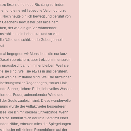
 zu lösen, eine neue Richtung zu finden,
hen und eine tief liebevolle Verbindung zu
. Noch heute bin ich bewegt und berührt von
 Geschenk bewusster Zeit mit einem
en, der wie ein großer, wärmender
strahl in mein Leben trat und so viel
olle Nähe und schützende Geborgenheit
ieß.
mal begegnen wir Menschen, die nur kurz
Dasein bereichern, aber trotzdem in unserem
 unauslöschbar für immer bleiben. Weil sie
wie sie sind. Weil sie etwas in uns berühren,
ur wenige imstande sind. Weil sie hilfreicher
 hoffnungsvoller Regenbogen, starker Halt,
ende Sonne, sichere Erde, liebevolles Wasser,
terndes Feuer, aufmunternder Wind und
 der Seele zugleich sind. Diese wundervolle
ung wurde der Auftakt vieler besonderer
isse, die ich mit diesem Ort verbinde. Wenn
er sitze, umhüllt mich der rote Samt mit einer
nden Nähe, erfreuen mich die Spiegelungen
istallluster mit kleinen Regenbögen auf der