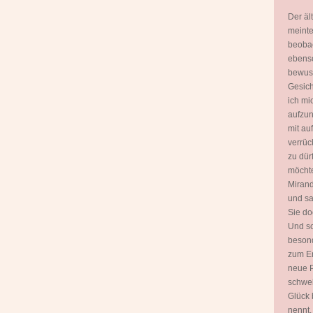
Der äl
meinte
beobac
ebenso
bewuss
Gesich
ich mi
aufzun
mit a
verrüc
zu dür
möchte
Mirand
und sa
Sie do
Und sc
besond
zum E
neue P
schwel
Glück 
nennt.