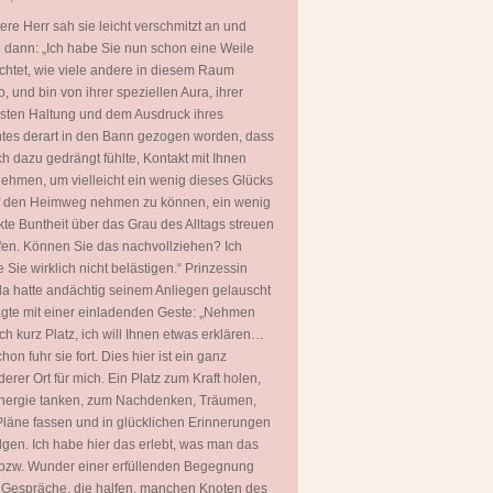
tere Herr sah sie leicht verschmitzt an und
 dann: „Ich habe Sie nun schon eine Weile
htet, wie viele andere in diesem Raum
, und bin von ihrer speziellen Aura, ihrer
ten Haltung und dem Ausdruck ihres
tes derart in den Bann gezogen worden, dass
ch dazu gedrängt fühlte, Kontakt mit Ihnen
ehmen, um vielleicht ein wenig dieses Glücks
uf den Heimweg nehmen zu können, ein wenig
kte Buntheit über das Grau des Alltags streuen
fen. Können Sie das nachvollziehen? Ich
 Sie wirklich nicht belästigen.“ Prinzessin
a hatte andächtig seinem Anliegen gelauscht
gte mit einer einladenden Geste: „Nehmen
ch kurz Platz, ich will Ihnen etwas erklären…
hon fuhr sie fort. Dies hier ist ein ganz
erer Ort für mich. Ein Platz zum Kraft holen,
nergie tanken, zum Nachdenken, Träumen,
läne fassen und in glücklichen Erinnerungen
gen. Ich habe hier das erlebt, was man das
bzw. Wunder einer erfüllenden Begegnung
 Gespräche, die halfen, manchen Knoten des