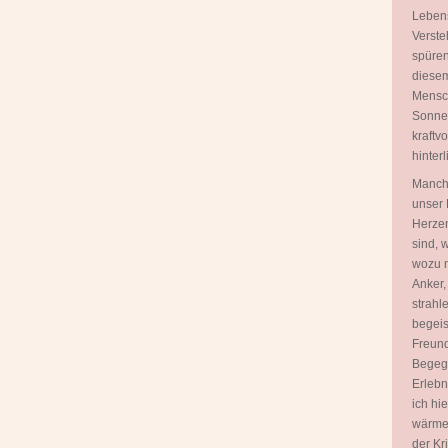
Lebens
Verste
spüren
diesem
Mensch
Sonnen
kraftv
hinterl
Manch
unser 
Herzen
sind, 
wozu n
Anker,
strahl
begeis
Freund
Begegn
Erlebn
ich hi
wärme
der Kr