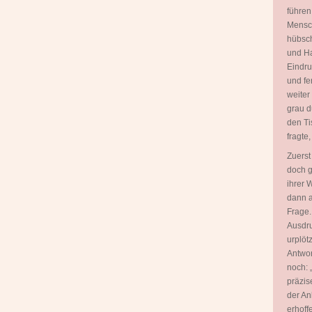
führen
Mensch
hübsch
und Ha
Eindru
und fe
weiter
grau d
den Ti
fragte
Zuerst
doch g
ihrer 
dann a
Frage.
Ausdru
urplöt
Antwor
noch: 
präzis
der An
erhoff