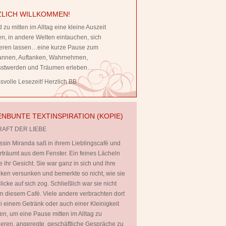
LICH WILLKOMMEN!
 zu mitten im Alltag eine kleine Auszeit
, in andere Welten eintauchen, sich
rieren lassen…eine kurze Pause zum
annen, Auftanken, Wahrnehmen,
stwerden und Träumen erleben…
volle Lesezeit! Herzlich BB
NBUNTE TEXTINSPIRATION (KOPIE)
RAFT DER LIEBE
ssin Miranda saß in ihrem Lieblingscafè und
rträumt aus dem Fenster. Ein feines Lächeln
te ihr Gesicht. Sie war ganz in sich und ihre
en versunken und bemerkte so nicht, wie sie
licke auf sich zog. Schließlich war sie nicht
 in diesem Cafè. Viele andere verbrachten dort
ei einem Getränk oder auch einer Kleinigkeit
en, um eine Pause mitten im Alltag zu
ieren, angeregte, geschäftliche Gespräche zu