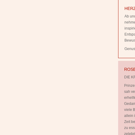
HERZ
Ab und
nehmen
inspi
Entsp
Bewus
Genuss
ROSE
DIE K
Prinze
sah ve
erhell
Gedank
viele B
allein
Zeit b
zu ess
zelebr