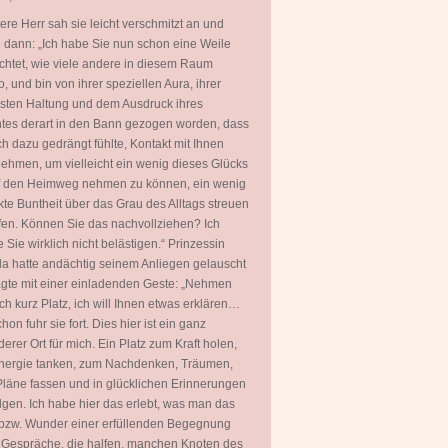
tere Herr sah sie leicht verschmitzt an und
 dann: „Ich habe Sie nun schon eine Weile
htet, wie viele andere in diesem Raum
, und bin von ihrer speziellen Aura, ihrer
ten Haltung und dem Ausdruck ihres
tes derart in den Bann gezogen worden, dass
ch dazu gedrängt fühlte, Kontakt mit Ihnen
ehmen, um vielleicht ein wenig dieses Glücks
uf den Heimweg nehmen zu können, ein wenig
kte Buntheit über das Grau des Alltags streuen
fen. Können Sie das nachvollziehen? Ich
 Sie wirklich nicht belästigen.“ Prinzessin
a hatte andächtig seinem Anliegen gelauscht
gte mit einer einladenden Geste: „Nehmen
ch kurz Platz, ich will Ihnen etwas erklären…
hon fuhr sie fort. Dies hier ist ein ganz
erer Ort für mich. Ein Platz zum Kraft holen,
nergie tanken, zum Nachdenken, Träumen,
läne fassen und in glücklichen Erinnerungen
gen. Ich habe hier das erlebt, was man das
bzw. Wunder einer erfüllenden Begegnung
 Gespräche, die halfen, manchen Knoten des