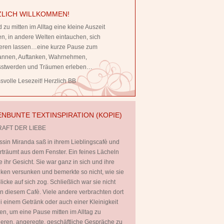
LICH WILLKOMMEN!
 zu mitten im Alltag eine kleine Auszeit
, in andere Welten eintauchen, sich
rieren lassen…eine kurze Pause zum
annen, Auftanken, Wahrnehmen,
stwerden und Träumen erleben…
volle Lesezeit! Herzlich BB
NBUNTE TEXTINSPIRATION (KOPIE)
RAFT DER LIEBE
ssin Miranda saß in ihrem Lieblingscafè und
rträumt aus dem Fenster. Ein feines Lächeln
te ihr Gesicht. Sie war ganz in sich und ihre
en versunken und bemerkte so nicht, wie sie
licke auf sich zog. Schließlich war sie nicht
 in diesem Cafè. Viele andere verbrachten dort
ei einem Getränk oder auch einer Kleinigkeit
en, um eine Pause mitten im Alltag zu
ieren, angeregte, geschäftliche Gespräche zu