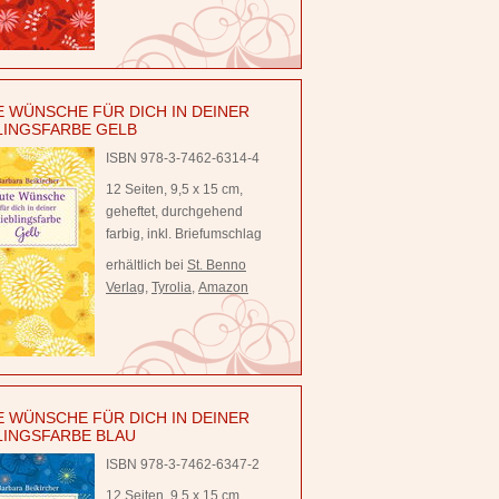
 WÜNSCHE FÜR DICH IN DEINER
LINGSFARBE GELB
ISBN 978-3-7462-6314-4
12 Seiten, 9,5 x 15 cm,
geheftet, durchgehend
farbig, inkl. Briefumschlag
erhältlich bei
St. Benno
Verlag
,
Tyrolia
,
Amazon
 WÜNSCHE FÜR DICH IN DEINER
LINGSFARBE BLAU
ISBN 978-3-7462-6347-2
12 Seiten, 9,5 x 15 cm,