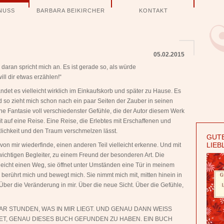
NUSS
BARBARA BEIKIRCHER
KONTAKT
05.02.2015
aran spricht mich an. Es ist gerade so, als würde
ill dir etwas erzählen!“
ndet es vielleicht wirklich im Einkaufskorb und später zu Hause. Es
 so zieht mich schon nach ein paar Seiten der Zauber in seinen
ine Fantasie voll verschiedenster Gefühle, die der Autor diesem Werk
it auf eine Reise. Eine Reise, die Erlebtes mit Erschaffenen und
klichkeit und den Traum verschmelzen lässt.
GUTE
LIEB
 von mir wiederfinde, einen anderen Teil vielleicht erkenne. Und mit
chtigen Begleiter, zu einem Freund der besonderen Art. Die
elleicht einen Weg, sie öffnet unter Umständen eine Tür in meinem
e berührt mich und bewegt mich. Sie nimmt mich mit, mitten hinein in
 Über die Veränderung in mir. Über die neue Sicht. Über die Gefühle,
AAR STUNDEN, WAS IN MIR LIEGT. UND GENAU DANN WEISS
ET, GENAU DIESES BUCH GEFUNDEN ZU HABEN. EIN BUCH