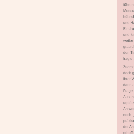
führen
Mensch
hübsch
und Ha
Eindru
und fe
weiter
grau d
den Ti
fragte
Zuerst
doch g
ihrer 
dann a
Frage.
Ausdru
urplöt
Antwor
noch: 
präzis
der An
erhoff