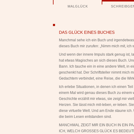
Navigation
MALGLÜCK
SCHREIBGE
überspringen
ngen
DAS GLÜCK EINES BUCHES
Manchmal sehe ich ein Buch und irgendetwas d
dieses Buch mir zurufen: „Nimm mich mit, ich w
Und wenn der innere Impuls stark genug ist, la
hat etwas Magisches an sich dieses Buch. Und
Bann. Ich tauche ein in eine andere Welt, in e
geschenkt hat. Der Schriftsteller nimmt mich m
Gedachtem verbindet, eine Reise, die die Wir
Ich erlebe Situationen, in denen ich einen Teil
einem Mal wird genau dieses Buch zu einem wi
Geschichte erzählt mir etwas, sie zeigt mir vi
Herzen. Sie lässt mich mit-leben, er-leben. Si
diese virtuelle Welt. Und am Ende staune ich.
die beim Lesen entstanden sind.
MANCHMAL ZEIGT MIR EIN BUCH IN EIN P
ICH, WELCH GROSSES GLÜCK ES BEDEUT