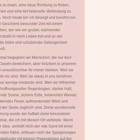
 zu lösen, eine neue Richtung zu finden,
hen und eine tief liebevolle Verbindung zu
. Noch heute bin ich bewegt und berührt von
 Geschenk bewusster Zeit mit einem
en, der wie ein großer, wärmender
strahl in mein Leben trat und so viel
olle Nähe und schützende Geborgenheit
ieß.
mal begegnen wir Menschen, die nur kurz
Dasein bereichern, aber trotzdem in unserem
 unauslöschbar für immer bleiben. Weil sie
wie sie sind. Weil sie etwas in uns berühren,
ur wenige imstande sind. Weil sie hilfreicher
 hoffnungsvoller Regenbogen, starker Halt,
ende Sonne, sichere Erde, liebevolles Wasser,
terndes Feuer, aufmunternder Wind und
 der Seele zugleich sind. Diese wundervolle
ung wurde der Auftakt vieler besonderer
isse, die ich mit diesem Ort verbinde. Wenn
er sitze, umhüllt mich der rote Samt mit einer
nden Nähe, erfreuen mich die Spiegelungen
istallluster mit kleinen Regenbögen auf der