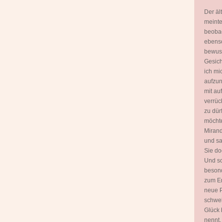
Der äl
meinte
beobac
ebenso
bewuss
Gesich
ich mi
aufzun
mit a
verrüc
zu dür
möchte
Mirand
und sa
Sie do
Und sc
besond
zum E
neue P
schwel
Glück 
nennt.