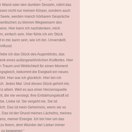
 Wand oder den dunklen Sesseln, nährt das
ssen nicht nur meinen Körper, sondern auch
 Seele, werden manch hörbaren Gespräche
entischen zu kleinen Wegweisern des
uens. Hier kann ich nachdenken, mich
rn, einfach sein. Hier fühle ich ein Stück
in mir, kann sein, wie ich bin. Unverstellt.
nflusst.
rlebe ich das Glück des Augenblicks, das
nk eines außergewöhnlichen Kraftortes. Hier
 Traum und Wirklichkeit für einen Moment
gsgleich, bekommt die Ewigkeit ein neues
ühl. Hier war ich glücklich. Hier bin ich
ich. Jedes Mal. Und dieses Glück gehört mir,
nz allein. Weil es aus einer Herzensquelle
t, die nie versiegt. Ihre Entstehungskraft ist
be. Liebe ist. Sie vergeht nie. Sie ist
ich. Das ist mein Geheimnis, wenn sie so
. Das ist der Grund meines Lächelns, meines
ns, meiner Energie. Ich bin hier um das
zu feiern, dem Wunder der Lieber immer
 zu begegnen.“