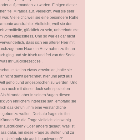
 oder auf jemanden zu warten. Einigen dieser
en fiel Miranda auf. Vielleicht, weil sie sehr
 war. Vielleicht, weil sie eine besondere Ruhe
rmonie ausstrahlte. Vielleicht, weil sie den
ck vermittelte, glücklich zu sein, unbeeindruckt
rn vom Alltagsstress. Und so war es gar nicht
 verwunderlich, dass sich ein älterer Herr mit
urchzogenem Haar ein Herz nahm, zu ihr an
sch ging und sie frisch und frei von der Seele
, was ihr Glücksrezept sei.
 schaute sie ihn etwas verwirrt an, hatte sie
ar nicht damit gerechnet, hier und jetzt aus
Welt geholt und angesprochen zu werden. Und
uch noch mit dieser doch sehr speziellen
 Als Miranda aber in seinen Augen diesen
ck von ehrlichem Interesse sah, empfand sie
zlich das Gefühl, ihm eine verständliche
t geben zu wollen. Deshalb fragte sie ihn
„Können Sie die Frage vielleicht ein wenig
er ausdrücken? Oder anders gesagt. Was ist
lass dafür, mir diese Frage zu stellen und zu
en, ich könnte sie auch beantworten?“