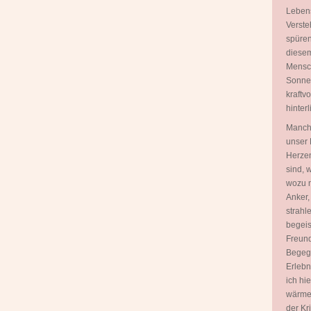
Lebens
Verste
spüren
diesem
Mensch
Sonnen
kraftv
hinterl
Manch
unser 
Herzen
sind, 
wozu n
Anker,
strahl
begeis
Freund
Begegn
Erlebn
ich hi
wärme
der Kr