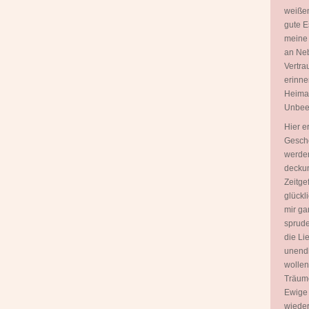
weißen
gute E
meine
an Neb
Vertra
erinne
Heimat 
Unbeei
Hier e
Gesche
werden
deckun
Zeitgef
glückl
mir ga
sprudel
die Lie
unendl
wollen
Träume
Ewige 
wieder