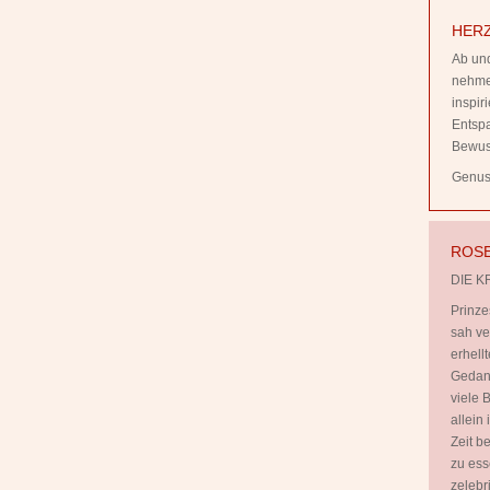
HERZ
Ab und
nehmen
inspi
Entsp
Bewus
Genuss
ROSE
DIE K
Prinze
sah ve
erhell
Gedank
viele B
allein
Zeit b
zu ess
zelebr