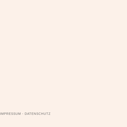
NAVIGATION
IMPRESSUM - DATENSCHUTZ
ÜBERSPRINGEN