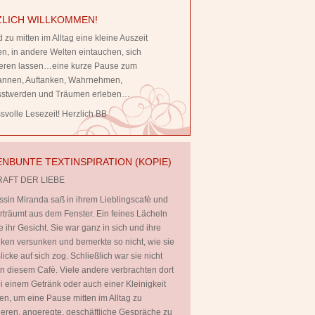
LICH WILLKOMMEN!
 zu mitten im Alltag eine kleine Auszeit
, in andere Welten eintauchen, sich
rieren lassen…eine kurze Pause zum
annen, Auftanken, Wahrnehmen,
stwerden und Träumen erleben…
volle Lesezeit! Herzlich BB
NBUNTE TEXTINSPIRATION (KOPIE)
RAFT DER LIEBE
ssin Miranda saß in ihrem Lieblingscafè und
rträumt aus dem Fenster. Ein feines Lächeln
te ihr Gesicht. Sie war ganz in sich und ihre
en versunken und bemerkte so nicht, wie sie
licke auf sich zog. Schließlich war sie nicht
 in diesem Cafè. Viele andere verbrachten dort
ei einem Getränk oder auch einer Kleinigkeit
en, um eine Pause mitten im Alltag zu
ieren, angeregte, geschäftliche Gespräche zu