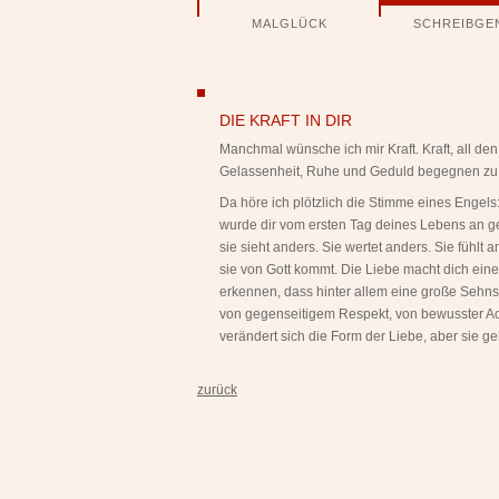
Navigation
MALGLÜCK
SCHREIBGE
überspringen
ngen
DIE KRAFT IN DIR
Manchmal wünsche ich mir Kraft. Kraft, all d
Gelassenheit, Ruhe und Geduld begegnen zu 
Da höre ich plötzlich die Stimme eines Engels:
wurde dir vom ersten Tag deines Lebens an gesc
sie sieht anders. Sie wertet anders. Sie fühlt a
sie von Gott kommt. Die Liebe macht dich einer
erkennen, dass hinter allem eine große Sehns
von gegenseitigem Respekt, von bewusster Ac
verändert sich die Form der Liebe, aber sie geh
zurück