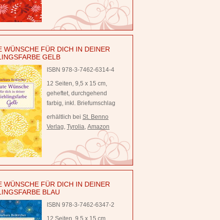
 WÜNSCHE FÜR DICH IN DEINER
LINGSFARBE GELB
ISBN 978-3-7462-6314-4
12 Seiten, 9,5 x 15 cm,
geheftet, durchgehend
farbig, inkl. Briefumschlag
erhältlich bei
St. Benno
Verlag
,
Tyrolia
,
Amazon
 WÜNSCHE FÜR DICH IN DEINER
LINGSFARBE BLAU
ISBN 978-3-7462-6347-2
12 Seiten, 9,5 x 15 cm,