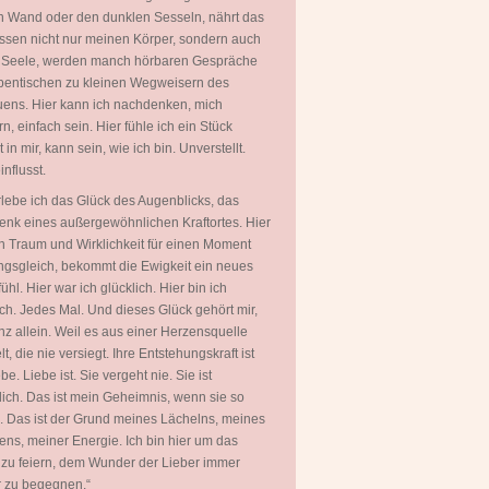
 Wand oder den dunklen Sesseln, nährt das
ssen nicht nur meinen Körper, sondern auch
 Seele, werden manch hörbaren Gespräche
entischen zu kleinen Wegweisern des
uens. Hier kann ich nachdenken, mich
rn, einfach sein. Hier fühle ich ein Stück
in mir, kann sein, wie ich bin. Unverstellt.
nflusst.
rlebe ich das Glück des Augenblicks, das
nk eines außergewöhnlichen Kraftortes. Hier
 Traum und Wirklichkeit für einen Moment
gsgleich, bekommt die Ewigkeit ein neues
ühl. Hier war ich glücklich. Hier bin ich
ich. Jedes Mal. Und dieses Glück gehört mir,
nz allein. Weil es aus einer Herzensquelle
t, die nie versiegt. Ihre Entstehungskraft ist
be. Liebe ist. Sie vergeht nie. Sie ist
ich. Das ist mein Geheimnis, wenn sie so
. Das ist der Grund meines Lächelns, meines
ns, meiner Energie. Ich bin hier um das
zu feiern, dem Wunder der Lieber immer
 zu begegnen.“