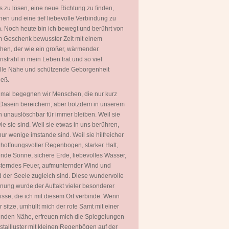
 zu lösen, eine neue Richtung zu finden,
hen und eine tief liebevolle Verbindung zu
. Noch heute bin ich bewegt und berührt von
 Geschenk bewusster Zeit mit einem
en, der wie ein großer, wärmender
strahl in mein Leben trat und so viel
olle Nähe und schützende Geborgenheit
ieß.
mal begegnen wir Menschen, die nur kurz
Dasein bereichern, aber trotzdem in unserem
 unauslöschbar für immer bleiben. Weil sie
wie sie sind. Weil sie etwas in uns berühren,
ur wenige imstande sind. Weil sie hilfreicher
 hoffnungsvoller Regenbogen, starker Halt,
ende Sonne, sichere Erde, liebevolles Wasser,
terndes Feuer, aufmunternder Wind und
 der Seele zugleich sind. Diese wundervolle
ung wurde der Auftakt vieler besonderer
isse, die ich mit diesem Ort verbinde. Wenn
er sitze, umhüllt mich der rote Samt mit einer
nden Nähe, erfreuen mich die Spiegelungen
istallluster mit kleinen Regenbögen auf der