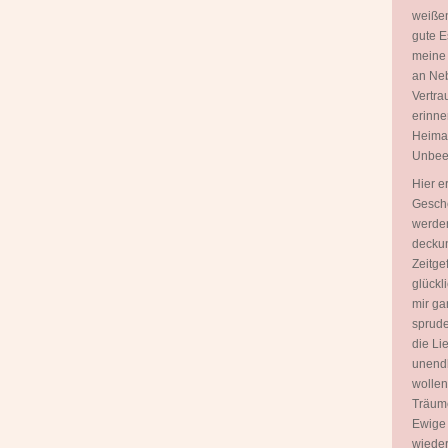
weißen
gute E
meine
an Neb
Vertra
erinne
Heimat 
Unbeei
Hier e
Gesche
werden
deckun
Zeitgef
glückl
mir ga
sprudel
die Lie
unendl
wollen
Träume
Ewige 
wieder