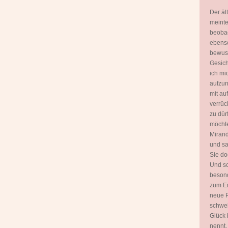
Der äl
meinte
beobac
ebenso
bewuss
Gesich
ich mi
aufzun
mit a
verrüc
zu dür
möchte
Mirand
und sa
Sie do
Und sc
besond
zum E
neue P
schwel
Glück 
nennt.