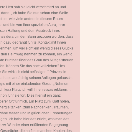
tere Herr sah sie leicht verschmitzt an und
 dann: „Ich habe Sie nun schon eine Weile
htet, wie viele andere in diesem Raum
, und bin von ihrer speziellen Aura, ihrer
ten Haltung und dem Ausdruck ihres
tes derart in den Bann gezogen worden, dass
ch dazu gedrängt fühlte, Kontakt mit Ihnen
ehmen, um vielleicht ein wenig dieses Glücks
uf den Heimweg nehmen zu können, ein wenig
kte Buntheit über das Grau des Alltags streuen
fen. Können Sie das nachvollziehen? Ich
 Sie wirklich nicht belästigen.“ Prinzessin
a hatte andächtig seinem Anliegen gelauscht
gte mit einer einladenden Geste: „Nehmen
ch kurz Platz, ich will Ihnen etwas erklären…
hon fuhr sie fort. Dies hier ist ein ganz
erer Ort für mich. Ein Platz zum Kraft holen,
nergie tanken, zum Nachdenken, Träumen,
läne fassen und in glücklichen Erinnerungen
gen. Ich habe hier das erlebt, was man das
bzw. Wunder einer erfüllenden Begegnung
 Gespräche, die halfen, manchen Knoten des