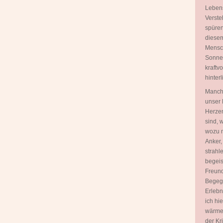
Lebens
Verste
spüren
diesem
Mensch
Sonnen
kraftv
hinterl
Manch
unser 
Herzen
sind, 
wozu n
Anker,
strahl
begeis
Freund
Begegn
Erlebn
ich hi
wärme
der Kr