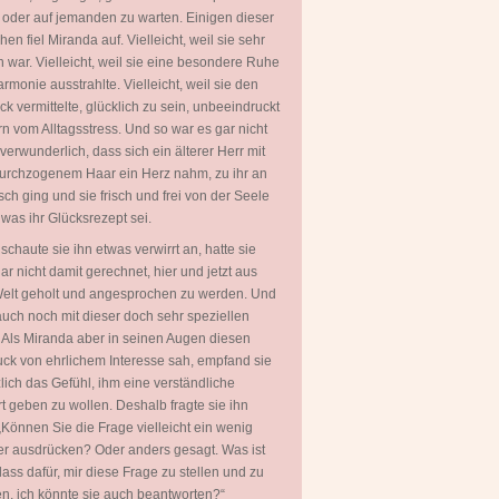
 oder auf jemanden zu warten. Einigen dieser
en fiel Miranda auf. Vielleicht, weil sie sehr
 war. Vielleicht, weil sie eine besondere Ruhe
rmonie ausstrahlte. Vielleicht, weil sie den
ck vermittelte, glücklich zu sein, unbeeindruckt
rn vom Alltagsstress. Und so war es gar nicht
 verwunderlich, dass sich ein älterer Herr mit
urchzogenem Haar ein Herz nahm, zu ihr an
sch ging und sie frisch und frei von der Seele
, was ihr Glücksrezept sei.
 schaute sie ihn etwas verwirrt an, hatte sie
ar nicht damit gerechnet, hier und jetzt aus
Welt geholt und angesprochen zu werden. Und
uch noch mit dieser doch sehr speziellen
 Als Miranda aber in seinen Augen diesen
ck von ehrlichem Interesse sah, empfand sie
zlich das Gefühl, ihm eine verständliche
t geben zu wollen. Deshalb fragte sie ihn
„Können Sie die Frage vielleicht ein wenig
er ausdrücken? Oder anders gesagt. Was ist
lass dafür, mir diese Frage zu stellen und zu
en, ich könnte sie auch beantworten?“