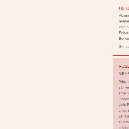
HERZ
Ab und
nehmen
inspi
Entsp
Bewus
Genuss
ROSE
DIE K
Prinze
sah ve
erhell
Gedank
viele B
allein
Zeit b
zu ess
zelebr