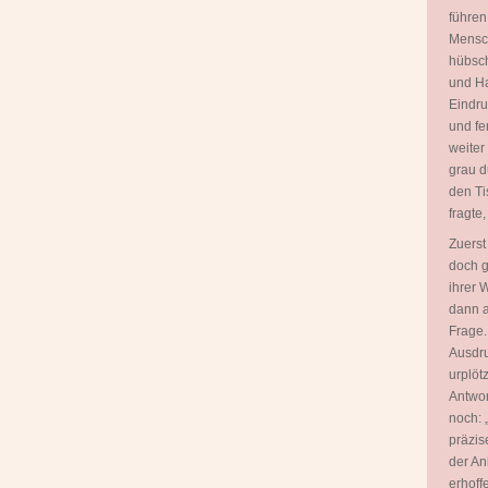
führen
Mensch
hübsch
und Ha
Eindru
und fe
weiter
grau d
den Ti
fragte
Zuerst
doch g
ihrer 
dann a
Frage.
Ausdru
urplöt
Antwor
noch: 
präzis
der An
erhoff