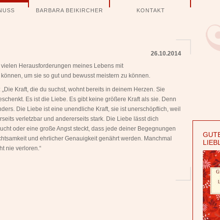
NUSS
BARBARA BEIKIRCHER
KONTAKT
26.10.2014
en vielen Herausforderungen meines Lebens mit
können, um sie so gut und bewusst meistern zu können.
 „Die Kraft, die du suchst, wohnt bereits in deinem Herzen. Sie
henkt. Es ist die Liebe. Es gibt keine größere Kraft als sie. Denn
nders. Die Liebe ist eine unendliche Kraft, sie ist unerschöpflich, weil
seits verletzbar und andererseits stark. Die Liebe lässt dich
ucht oder eine große Angst steckt, dass jede deiner Begegnungen
GUTE
htsamkeit und ehrlicher Genauigkeit genährt werden. Manchmal
LIEB
t nie verloren.“