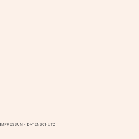
NAVIGATION
IMPRESSUM - DATENSCHUTZ
ÜBERSPRINGEN