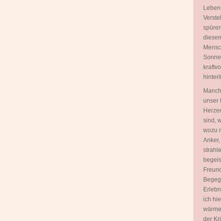
Lebens
Verste
spüren
diesem
Mensch
Sonnen
kraftv
hinterl
Manch
unser 
Herzen
sind, 
wozu n
Anker,
strahl
begeis
Freund
Begegn
Erlebn
ich hi
wärme
der Kr