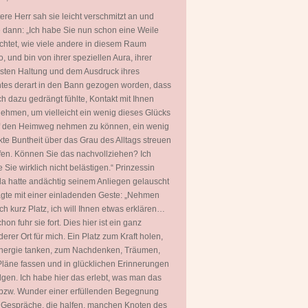
tere Herr sah sie leicht verschmitzt an und
 dann: „Ich habe Sie nun schon eine Weile
htet, wie viele andere in diesem Raum
, und bin von ihrer speziellen Aura, ihrer
ten Haltung und dem Ausdruck ihres
tes derart in den Bann gezogen worden, dass
ch dazu gedrängt fühlte, Kontakt mit Ihnen
ehmen, um vielleicht ein wenig dieses Glücks
uf den Heimweg nehmen zu können, ein wenig
kte Buntheit über das Grau des Alltags streuen
fen. Können Sie das nachvollziehen? Ich
 Sie wirklich nicht belästigen.“ Prinzessin
a hatte andächtig seinem Anliegen gelauscht
gte mit einer einladenden Geste: „Nehmen
ch kurz Platz, ich will Ihnen etwas erklären…
hon fuhr sie fort. Dies hier ist ein ganz
erer Ort für mich. Ein Platz zum Kraft holen,
nergie tanken, zum Nachdenken, Träumen,
läne fassen und in glücklichen Erinnerungen
gen. Ich habe hier das erlebt, was man das
bzw. Wunder einer erfüllenden Begegnung
 Gespräche, die halfen, manchen Knoten des