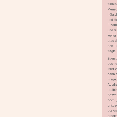
führen
Mensch
hübsch
und Ha
Eindru
und fe
weiter
grau d
den Ti
fragte
Zuerst
doch g
ihrer 
dann a
Frage.
Ausdru
urplöt
Antwor
noch: 
präzis
der An
erhoff