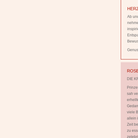
HERZ
Ab und
nehmen
inspi
Entsp
Bewus
Genuss
ROSE
DIE K
Prinze
sah ve
erhell
Gedank
viele B
allein
Zeit b
zu ess
zelebr