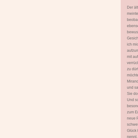
Der äl
meinte
beobac
ebenso
bewuss
Gesich
ich mi
aufzun
mit a
verrüc
zu dür
möchte
Mirand
und sa
Sie do
Und sc
besond
zum E
neue P
schwel
Glück 
nennt.