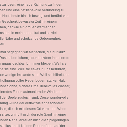
 zu lösen, eine neue Richtung zu finden,
hen und eine tief liebevolle Verbindung zu
. Noch heute bin ich bewegt und berührt von
 Geschenk bewusster Zeit mit einem
en, der wie ein großer, wärmender
strahl in mein Leben trat und so viel
olle Nähe und schützende Geborgenheit
ieß.
mal begegnen wir Menschen, die nur kurz
Dasein bereichern, aber trotzdem in unserem
 unauslöschbar für immer bleiben. Weil sie
wie sie sind. Weil sie etwas in uns berühren,
ur wenige imstande sind. Weil sie hilfreicher
 hoffnungsvoller Regenbogen, starker Halt,
ende Sonne, sichere Erde, liebevolles Wasser,
terndes Feuer, aufmunternder Wind und
 der Seele zugleich sind. Diese wundervolle
ung wurde der Auftakt vieler besonderer
isse, die ich mit diesem Ort verbinde. Wenn
er sitze, umhüllt mich der rote Samt mit einer
nden Nähe, erfreuen mich die Spiegelungen
istallluster mit kleinen Regenbögen auf der