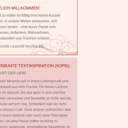
LICH WILLKOMMEN!
 zu mitten im Alltag eine kleine Auszeit
, in andere Welten eintauchen, sich
rieren lassen…eine kurze Pause zum
annen, Auftanken, Wahrnehmen,
stwerden und Träumen erleben…
volle Lesezeit! Herzlich BB
NBUNTE TEXTINSPIRATION (KOPIE)
RAFT DER LIEBE
ssin Miranda saß in ihrem Lieblingscafè und
rträumt aus dem Fenster. Ein feines Lächeln
te ihr Gesicht. Sie war ganz in sich und ihre
en versunken und bemerkte so nicht, wie sie
licke auf sich zog. Schließlich war sie nicht
 in diesem Cafè. Viele andere verbrachten dort
ei einem Getränk oder auch einer Kleinigkeit
en, um eine Pause mitten im Alltag zu
ieren, angeregte, geschäftliche Gespräche zu