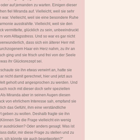
 oder auf jemanden zu warten. Einigen dieser
en fiel Miranda auf. Vielleicht, weil sie sehr
 war. Vielleicht, weil sie eine besondere Ruhe
rmonie ausstrahlte. Vielleicht, weil sie den
ck vermittelte, glücklich zu sein, unbeeindruckt
rn vom Alltagsstress. Und so war es gar nicht
 verwunderlich, dass sich ein älterer Herr mit
urchzogenem Haar ein Herz nahm, zu ihr an
sch ging und sie frisch und frei von der Seele
, was ihr Glücksrezept sei.
 schaute sie ihn etwas verwirrt an, hatte sie
ar nicht damit gerechnet, hier und jetzt aus
Welt geholt und angesprochen zu werden. Und
uch noch mit dieser doch sehr speziellen
 Als Miranda aber in seinen Augen diesen
ck von ehrlichem Interesse sah, empfand sie
zlich das Gefühl, ihm eine verständliche
t geben zu wollen. Deshalb fragte sie ihn
„Können Sie die Frage vielleicht ein wenig
er ausdrücken? Oder anders gesagt. Was ist
lass dafür, mir diese Frage zu stellen und zu
en, ich könnte sie auch beantworten?“