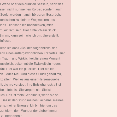
 Wand oder den dunklen Sesseln, nährt das
ssen nicht nur meinen Körper, sondern auch
 Seele, werden manch hörbaren Gespräche
entischen zu kleinen Wegweisern des
uens. Hier kann ich nachdenken, mich
rn, einfach sein. Hier fühle ich ein Stück
in mir, kann sein, wie ich bin. Unverstellt.
nflusst.
rlebe ich das Glück des Augenblicks, das
nk eines außergewöhnlichen Kraftortes. Hier
 Traum und Wirklichkeit für einen Moment
gsgleich, bekommt die Ewigkeit ein neues
ühl. Hier war ich glücklich. Hier bin ich
ich. Jedes Mal. Und dieses Glück gehört mir,
nz allein. Weil es aus einer Herzensquelle
t, die nie versiegt. Ihre Entstehungskraft ist
be. Liebe ist. Sie vergeht nie. Sie ist
ich. Das ist mein Geheimnis, wenn sie so
. Das ist der Grund meines Lächelns, meines
ns, meiner Energie. Ich bin hier um das
zu feiern, dem Wunder der Lieber immer
 zu begegnen.“