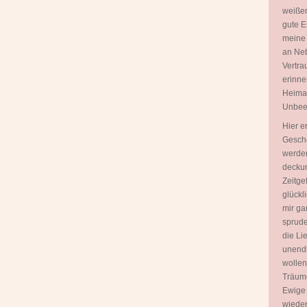
weißen
gute E
meine
an Neb
Vertra
erinne
Heimat 
Unbeei
Hier e
Gesche
werden
deckun
Zeitgef
glückl
mir ga
sprudel
die Lie
unendl
wollen
Träume
Ewige 
wieder