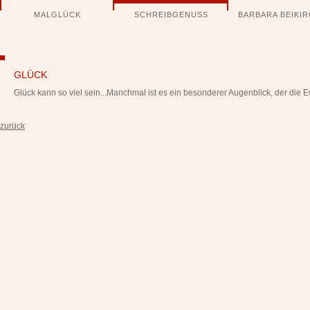
Navigation
MALGLÜCK
SCHREIBGENUSS
BARBARA BEIKI
überspringen
GLÜCK
Glück kann so viel sein...Manchmal ist es ein besonderer Augenblick, der die Ew
zurück