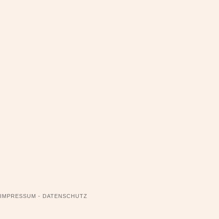
NAVIGATION
IMPRESSUM - DATENSCHUTZ
ÜBERSPRINGEN