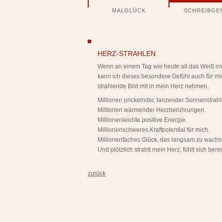
Navigation
MALGLÜCK
SCHREIBGE
überspringen
ngen
HERZ-STRAHLEN
Wenn an einem Tag wie heute all das Weiß im
kann ich dieses besondere Gefühl auch für mi
strahlende Bild mit in mein Herz nehmen.
Millionen prickelnder, tanzender Sonnenstrahl
Millionen wärmender Herzberührungen.
Millionenleichte positive Energie.
Millionenschweres Kraftpotential für mich.
Millionenfaches Glück, das langsam zu wachs
Und plötzlich strahlt mein Herz, fühlt sich ber
zurück