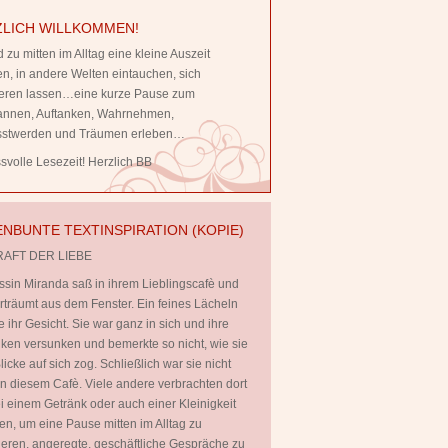
LICH WILLKOMMEN!
 zu mitten im Alltag eine kleine Auszeit
, in andere Welten eintauchen, sich
rieren lassen…eine kurze Pause zum
annen, Auftanken, Wahrnehmen,
stwerden und Träumen erleben…
volle Lesezeit! Herzlich BB
NBUNTE TEXTINSPIRATION (KOPIE)
RAFT DER LIEBE
ssin Miranda saß in ihrem Lieblingscafè und
rträumt aus dem Fenster. Ein feines Lächeln
te ihr Gesicht. Sie war ganz in sich und ihre
en versunken und bemerkte so nicht, wie sie
licke auf sich zog. Schließlich war sie nicht
 in diesem Cafè. Viele andere verbrachten dort
ei einem Getränk oder auch einer Kleinigkeit
en, um eine Pause mitten im Alltag zu
ieren, angeregte, geschäftliche Gespräche zu