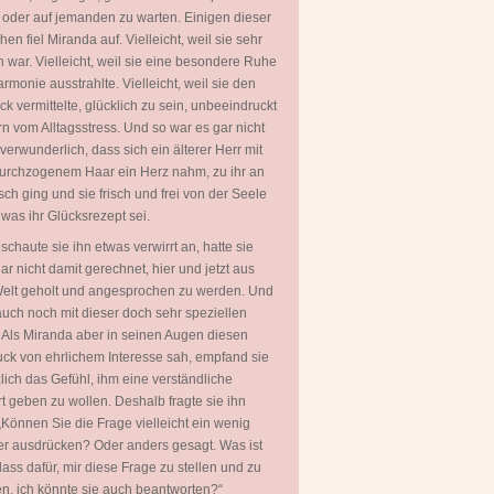
 oder auf jemanden zu warten. Einigen dieser
en fiel Miranda auf. Vielleicht, weil sie sehr
 war. Vielleicht, weil sie eine besondere Ruhe
rmonie ausstrahlte. Vielleicht, weil sie den
ck vermittelte, glücklich zu sein, unbeeindruckt
rn vom Alltagsstress. Und so war es gar nicht
 verwunderlich, dass sich ein älterer Herr mit
urchzogenem Haar ein Herz nahm, zu ihr an
sch ging und sie frisch und frei von der Seele
, was ihr Glücksrezept sei.
 schaute sie ihn etwas verwirrt an, hatte sie
ar nicht damit gerechnet, hier und jetzt aus
Welt geholt und angesprochen zu werden. Und
uch noch mit dieser doch sehr speziellen
 Als Miranda aber in seinen Augen diesen
ck von ehrlichem Interesse sah, empfand sie
zlich das Gefühl, ihm eine verständliche
t geben zu wollen. Deshalb fragte sie ihn
„Können Sie die Frage vielleicht ein wenig
er ausdrücken? Oder anders gesagt. Was ist
lass dafür, mir diese Frage zu stellen und zu
en, ich könnte sie auch beantworten?“