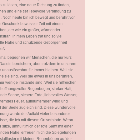
 zu lösen, eine neue Richtung zu finden,
hen und eine tief liebevolle Verbindung zu
. Noch heute bin ich bewegt und berührt von
 Geschenk bewusster Zeit mit einem
en, der wie ein großer, wärmender
strahl in mein Leben trat und so viel
olle Nähe und schützende Geborgenheit
ieß.
mal begegnen wir Menschen, die nur kurz
Dasein bereichern, aber trotzdem in unserem
 unauslöschbar für immer bleiben. Weil sie
wie sie sind. Weil sie etwas in uns berühren,
ur wenige imstande sind. Weil sie hilfreicher
 hoffnungsvoller Regenbogen, starker Halt,
ende Sonne, sichere Erde, liebevolles Wasser,
terndes Feuer, aufmunternder Wind und
 der Seele zugleich sind. Diese wundervolle
ung wurde der Auftakt vieler besonderer
isse, die ich mit diesem Ort verbinde. Wenn
er sitze, umhüllt mich der rote Samt mit einer
nden Nähe, erfreuen mich die Spiegelungen
istallluster mit kleinen Regenbögen auf der