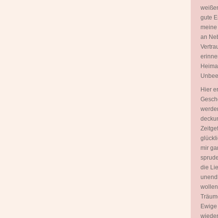
weißen
gute E
meine
an Neb
Vertra
erinne
Heimat 
Unbeei
Hier e
Gesche
werden
deckun
Zeitgef
glückl
mir ga
sprudel
die Lie
unendl
wollen
Träume
Ewige 
wieder