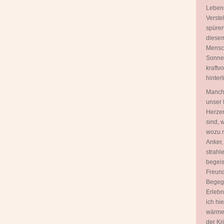
Lebens
Verste
spüren
diesem
Mensch
Sonnen
kraftv
hinterl
Manch
unser 
Herzen
sind, 
wozu n
Anker,
strahl
begeis
Freund
Begegn
Erlebn
ich hi
wärme
der Kr