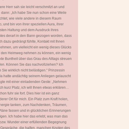
tere Herr sah sie leicht verschmitzt an und
 dann: „Ich habe Sie nun schon eine Weile
htet, wie viele andere in diesem Raum
, und bin von ihrer speziellen Aura, ihrer
ten Haltung und dem Ausdruck ihres
tes derart in den Bann gezogen worden, dass
ch dazu gedrängt fühlte, Kontakt mit Ihnen
ehmen, um vielleicht ein wenig dieses Glücks
uf den Heimweg nehmen zu können, ein wenig
kte Buntheit über das Grau des Alltags streuen
fen. Können Sie das nachvollziehen? Ich
 Sie wirklich nicht belästigen.“ Prinzessin
a hatte andächtig seinem Anliegen gelauscht
gte mit einer einladenden Geste: „Nehmen
ch kurz Platz, ich will Ihnen etwas erklären…
hon fuhr sie fort. Dies hier ist ein ganz
erer Ort für mich. Ein Platz zum Kraft holen,
nergie tanken, zum Nachdenken, Träumen,
läne fassen und in glücklichen Erinnerungen
gen. Ich habe hier das erlebt, was man das
bzw. Wunder einer erfüllenden Begegnung
 Gespräche, die halfen, manchen Knoten des