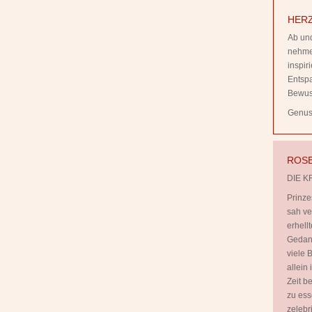
HERZ
Ab und
nehmen
inspi
Entsp
Bewus
Genuss
ROSE
DIE K
Prinze
sah ve
erhell
Gedank
viele B
allein
Zeit b
zu ess
zelebr