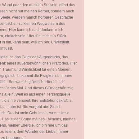
 Wand oder den dunklen Sesseln, nährt das
ssen nicht nur meinen Körper, sondern auch
 Seele, werden manch hörbaren Gespräche
entischen zu kleinen Wegweisern des
uens. Hier kann ich nachdenken, mich
rn, einfach sein. Hier fühle ich ein Stück
in mir, kann sein, wie ich bin. Unverstellt.
nflusst.
rlebe ich das Glück des Augenblicks, das
nk eines außergewöhnlichen Kraftortes. Hier
 Traum und Wirklichkeit für einen Moment
gsgleich, bekommt die Ewigkeit ein neues
ühl. Hier war ich glücklich. Hier bin ich
ich. Jedes Mal. Und dieses Glück gehört mir,
nz allein. Weil es aus einer Herzensquelle
t, die nie versiegt. Ihre Entstehungskraft ist
be. Liebe ist. Sie vergeht nie. Sie ist
ich. Das ist mein Geheimnis, wenn sie so
. Das ist der Grund meines Lächelns, meines
ns, meiner Energie. Ich bin hier um das
zu feiern, dem Wunder der Lieber immer
 zu begegnen.“