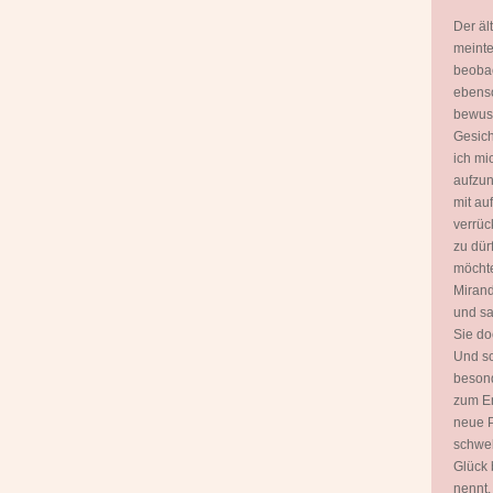
Der äl
meinte
beobac
ebenso
bewuss
Gesich
ich mi
aufzun
mit a
verrüc
zu dür
möchte
Mirand
und sa
Sie do
Und sc
besond
zum E
neue P
schwel
Glück 
nennt.