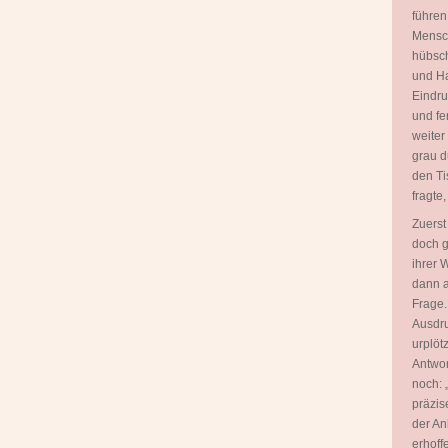
führen
Mensch
hübsch
und Ha
Eindru
und fe
weiter
grau d
den Ti
fragte
Zuerst
doch g
ihrer 
dann a
Frage.
Ausdru
urplöt
Antwor
noch: 
präzis
der An
erhoff