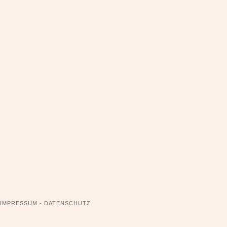
NAVIGATION
IMPRESSUM - DATENSCHUTZ
ÜBERSPRINGEN