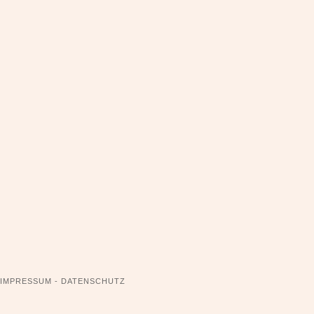
NAVIGATION
IMPRESSUM - DATENSCHUTZ
ÜBERSPRINGEN