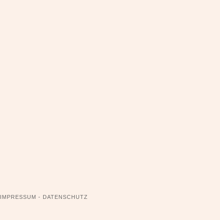
NAVIGATION
IMPRESSUM - DATENSCHUTZ
ÜBERSPRINGEN