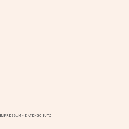
NAVIGATION
IMPRESSUM - DATENSCHUTZ
ÜBERSPRINGEN