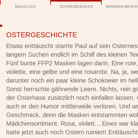
Navigation
MALGLÜCK
SCHREIBGENUSS
BARBARA BEIKI
überspringen
OSTERGESCHICHTE
Etwas enttäuscht starrte Paul auf sein Osternes
langem Suchen endlich im Schilf des kleinen Tei
Fünf bunte FFP2 Masken lagen darin. Eine rote,
violette, eine gelbe und eine rosarote. Na, ja, w
darunter noch ein paar kleine Schokoeier im hel
Sonst herrschte gähnende Leere. Nichts, rein ga
der Osterhase zusätzlich noch einfallen lassen. 
auch er den Humor mittlerweile verloren. Und w
Geschmack, denn die Masken entstammten wo
Mädchensortiment. Rosa, violett....Eines war kla
hatte jetzt auch noch Ostern ruiniert! Enttäuscht