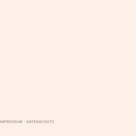
NAVIGATION
IMPRESSUM - DATENSCHUTZ
ÜBERSPRINGEN