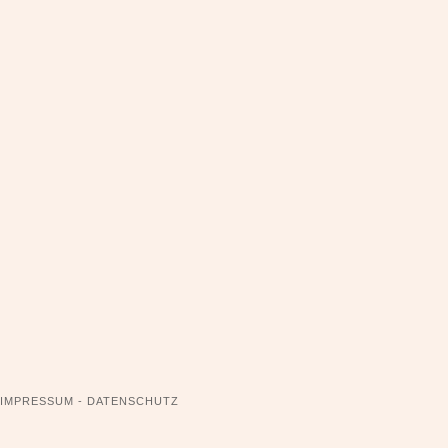
NAVIGATION
IMPRESSUM - DATENSCHUTZ
ÜBERSPRINGEN