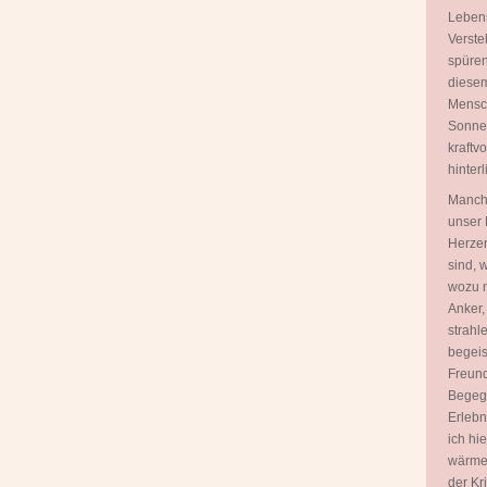
Lebens
Verste
spüren
diesem
Mensch
Sonnen
kraftv
hinterl
Manch
unser 
Herzen
sind, 
wozu n
Anker,
strahl
begeis
Freund
Begegn
Erlebn
ich hi
wärme
der Kr