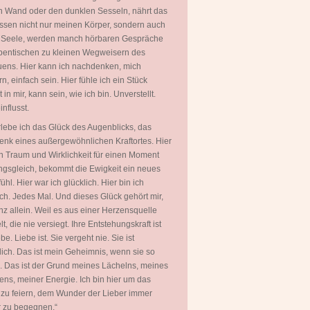
 Wand oder den dunklen Sesseln, nährt das
ssen nicht nur meinen Körper, sondern auch
 Seele, werden manch hörbaren Gespräche
entischen zu kleinen Wegweisern des
uens. Hier kann ich nachdenken, mich
rn, einfach sein. Hier fühle ich ein Stück
in mir, kann sein, wie ich bin. Unverstellt.
nflusst.
rlebe ich das Glück des Augenblicks, das
nk eines außergewöhnlichen Kraftortes. Hier
 Traum und Wirklichkeit für einen Moment
gsgleich, bekommt die Ewigkeit ein neues
ühl. Hier war ich glücklich. Hier bin ich
ich. Jedes Mal. Und dieses Glück gehört mir,
nz allein. Weil es aus einer Herzensquelle
t, die nie versiegt. Ihre Entstehungskraft ist
be. Liebe ist. Sie vergeht nie. Sie ist
ich. Das ist mein Geheimnis, wenn sie so
. Das ist der Grund meines Lächelns, meines
ns, meiner Energie. Ich bin hier um das
zu feiern, dem Wunder der Lieber immer
 zu begegnen.“