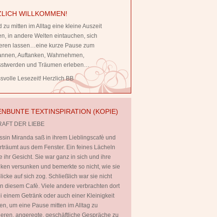
LICH WILLKOMMEN!
 zu mitten im Alltag eine kleine Auszeit
, in andere Welten eintauchen, sich
rieren lassen…eine kurze Pause zum
annen, Auftanken, Wahrnehmen,
stwerden und Träumen erleben…
volle Lesezeit! Herzlich BB
NBUNTE TEXTINSPIRATION (KOPIE)
RAFT DER LIEBE
ssin Miranda saß in ihrem Lieblingscafè und
rträumt aus dem Fenster. Ein feines Lächeln
te ihr Gesicht. Sie war ganz in sich und ihre
en versunken und bemerkte so nicht, wie sie
licke auf sich zog. Schließlich war sie nicht
 in diesem Cafè. Viele andere verbrachten dort
ei einem Getränk oder auch einer Kleinigkeit
en, um eine Pause mitten im Alltag zu
ieren, angeregte, geschäftliche Gespräche zu