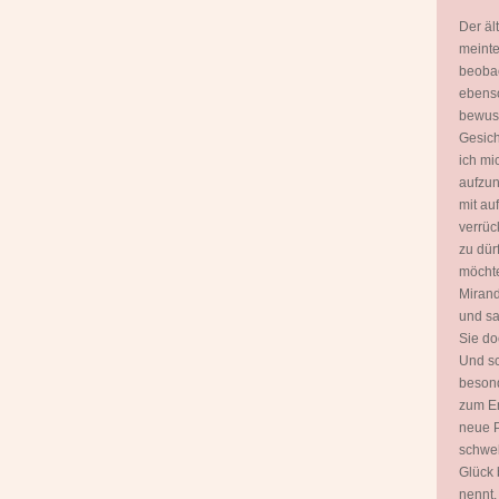
Der äl
meinte
beobac
ebenso
bewuss
Gesich
ich mi
aufzun
mit a
verrüc
zu dür
möchte
Mirand
und sa
Sie do
Und sc
besond
zum E
neue P
schwel
Glück 
nennt.