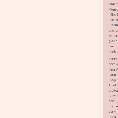
führen
Mensch
hübsch
und Ha
Eindru
und fe
weiter
grau d
den Ti
fragte
Zuerst
doch g
ihrer 
dann a
Frage.
Ausdru
urplöt
Antwor
noch: 
präzis
der An
erhoff