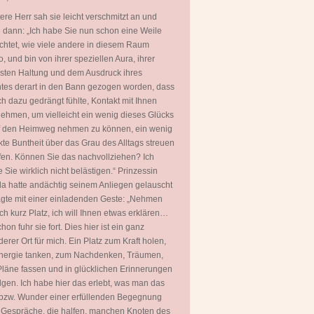
tere Herr sah sie leicht verschmitzt an und
 dann: „Ich habe Sie nun schon eine Weile
htet, wie viele andere in diesem Raum
, und bin von ihrer speziellen Aura, ihrer
ten Haltung und dem Ausdruck ihres
tes derart in den Bann gezogen worden, dass
ch dazu gedrängt fühlte, Kontakt mit Ihnen
ehmen, um vielleicht ein wenig dieses Glücks
uf den Heimweg nehmen zu können, ein wenig
kte Buntheit über das Grau des Alltags streuen
fen. Können Sie das nachvollziehen? Ich
 Sie wirklich nicht belästigen.“ Prinzessin
a hatte andächtig seinem Anliegen gelauscht
gte mit einer einladenden Geste: „Nehmen
ch kurz Platz, ich will Ihnen etwas erklären…
hon fuhr sie fort. Dies hier ist ein ganz
erer Ort für mich. Ein Platz zum Kraft holen,
nergie tanken, zum Nachdenken, Träumen,
läne fassen und in glücklichen Erinnerungen
gen. Ich habe hier das erlebt, was man das
bzw. Wunder einer erfüllenden Begegnung
 Gespräche, die halfen, manchen Knoten des