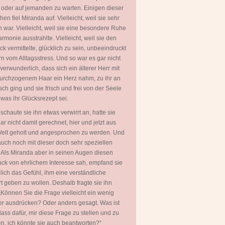
 oder auf jemanden zu warten. Einigen dieser
en fiel Miranda auf. Vielleicht, weil sie sehr
 war. Vielleicht, weil sie eine besondere Ruhe
rmonie ausstrahlte. Vielleicht, weil sie den
ck vermittelte, glücklich zu sein, unbeeindruckt
rn vom Alltagsstress. Und so war es gar nicht
 verwunderlich, dass sich ein älterer Herr mit
urchzogenem Haar ein Herz nahm, zu ihr an
sch ging und sie frisch und frei von der Seele
, was ihr Glücksrezept sei.
 schaute sie ihn etwas verwirrt an, hatte sie
ar nicht damit gerechnet, hier und jetzt aus
Welt geholt und angesprochen zu werden. Und
uch noch mit dieser doch sehr speziellen
 Als Miranda aber in seinen Augen diesen
ck von ehrlichem Interesse sah, empfand sie
zlich das Gefühl, ihm eine verständliche
t geben zu wollen. Deshalb fragte sie ihn
„Können Sie die Frage vielleicht ein wenig
er ausdrücken? Oder anders gesagt. Was ist
lass dafür, mir diese Frage zu stellen und zu
en, ich könnte sie auch beantworten?“