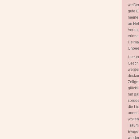
weißen
gute E
meine
an Neb
Vertra
erinne
Heimat 
Unbeei
Hier e
Gesche
werden
deckun
Zeitgef
glückl
mir ga
sprudel
die Lie
unendl
wollen
Träume
Ewige 
wieder