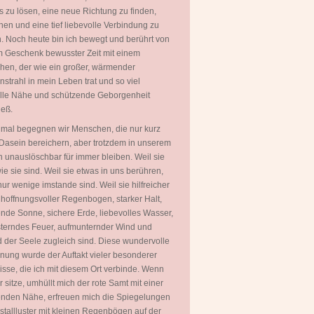
 zu lösen, eine neue Richtung zu finden,
hen und eine tief liebevolle Verbindung zu
. Noch heute bin ich bewegt und berührt von
 Geschenk bewusster Zeit mit einem
en, der wie ein großer, wärmender
strahl in mein Leben trat und so viel
olle Nähe und schützende Geborgenheit
ieß.
mal begegnen wir Menschen, die nur kurz
Dasein bereichern, aber trotzdem in unserem
 unauslöschbar für immer bleiben. Weil sie
wie sie sind. Weil sie etwas in uns berühren,
ur wenige imstande sind. Weil sie hilfreicher
 hoffnungsvoller Regenbogen, starker Halt,
ende Sonne, sichere Erde, liebevolles Wasser,
terndes Feuer, aufmunternder Wind und
 der Seele zugleich sind. Diese wundervolle
ung wurde der Auftakt vieler besonderer
isse, die ich mit diesem Ort verbinde. Wenn
er sitze, umhüllt mich der rote Samt mit einer
nden Nähe, erfreuen mich die Spiegelungen
istallluster mit kleinen Regenbögen auf der