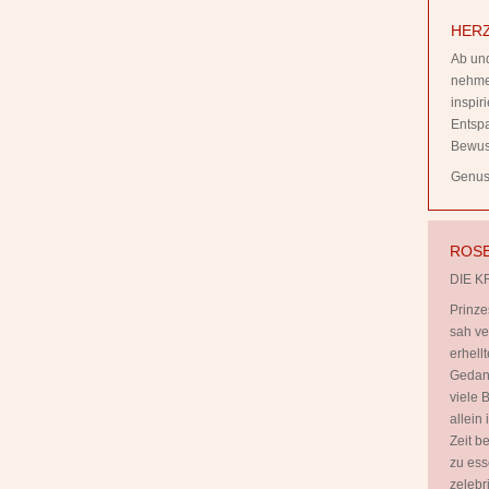
HERZ
Ab und
nehmen
inspi
Entsp
Bewus
Genuss
ROSE
DIE K
Prinze
sah ve
erhell
Gedank
viele B
allein
Zeit b
zu ess
zelebr