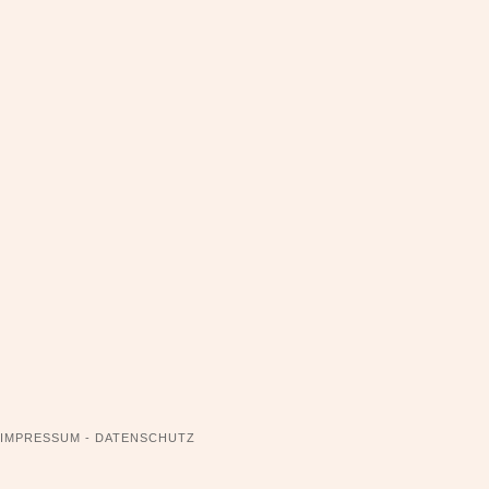
NAVIGATION
IMPRESSUM - DATENSCHUTZ
ÜBERSPRINGEN