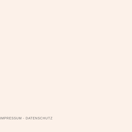
NAVIGATION
IMPRESSUM - DATENSCHUTZ
ÜBERSPRINGEN