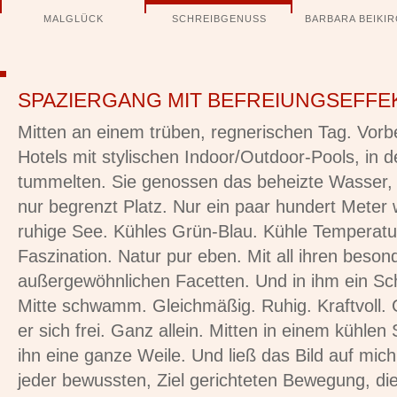
Navigation
MALGLÜCK
SCHREIBGENUSS
BARBARA BEIKI
überspringen
SPAZIERGANG MIT BEFREIUNGSEFFE
Mitten an einem trüben, regnerischen Tag. Vorb
Hotels mit stylischen Indoor/Outdoor-Pools, in 
tummelten. Sie genossen das beheizte Wasser,
nur begrenzt Platz. Nur ein paar hundert Meter 
ruhige See. Kühles Grün-Blau. Kühle Temperatu
Faszination. Natur pur eben. Mit all ihren beso
außergewöhnlichen Facetten. Und in ihm ein Sc
Mitte schwamm. Gleichmäßig. Ruhig. Kraftvoll.
er sich frei. Ganz allein. Mitten in einem kühle
ihn eine ganze Weile. Und ließ das Bild auf mic
jeder bewussten, Ziel gerichteten Bewegung, di