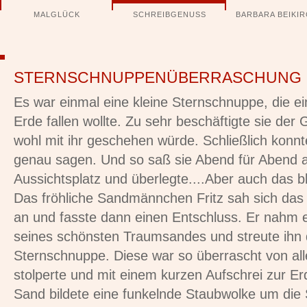
Navigation
MALGLÜCK
SCHREIBGENUSS
BARBARA BEIKI
überspringen
STERNSCHNUPPENÜBERRASCHUNG
Es war einmal eine kleine Sternschnuppe, die ei
Erde fallen wollte. Zu sehr beschäftigte sie de
wohl mit ihr geschehen würde. Schließlich konn
genau sagen. Und so saß sie Abend für Abend a
Aussichtsplatz und überlegte....Aber auch das b
Das fröhliche Sandmännchen Fritz sah sich das 
an und fasste dann einen Entschluss. Er nahm 
seines schönsten Traumsandes und streute ihn di
Sternschnuppe. Diese war so überrascht von all
stolperte und mit einem kurzen Aufschrei zur Erd
Sand bildete eine funkelnde Staubwolke um die