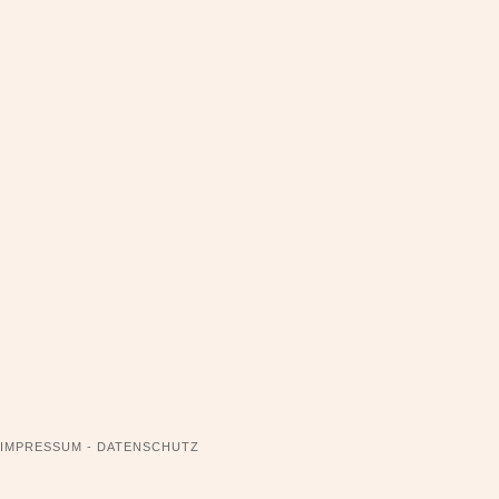
NAVIGATION
IMPRESSUM - DATENSCHUTZ
ÜBERSPRINGEN