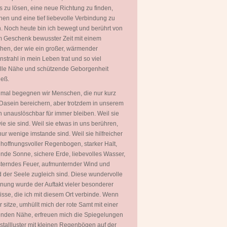
 zu lösen, eine neue Richtung zu finden,
hen und eine tief liebevolle Verbindung zu
. Noch heute bin ich bewegt und berührt von
 Geschenk bewusster Zeit mit einem
en, der wie ein großer, wärmender
strahl in mein Leben trat und so viel
olle Nähe und schützende Geborgenheit
ieß.
mal begegnen wir Menschen, die nur kurz
Dasein bereichern, aber trotzdem in unserem
 unauslöschbar für immer bleiben. Weil sie
wie sie sind. Weil sie etwas in uns berühren,
ur wenige imstande sind. Weil sie hilfreicher
 hoffnungsvoller Regenbogen, starker Halt,
ende Sonne, sichere Erde, liebevolles Wasser,
terndes Feuer, aufmunternder Wind und
 der Seele zugleich sind. Diese wundervolle
ung wurde der Auftakt vieler besonderer
isse, die ich mit diesem Ort verbinde. Wenn
er sitze, umhüllt mich der rote Samt mit einer
nden Nähe, erfreuen mich die Spiegelungen
istallluster mit kleinen Regenbögen auf der