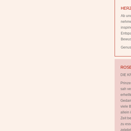
HERZ
Ab und
nehmen
inspi
Entsp
Bewus
Genuss
ROSE
DIE K
Prinze
sah ve
erhell
Gedank
viele B
allein
Zeit b
zu ess
zelebr