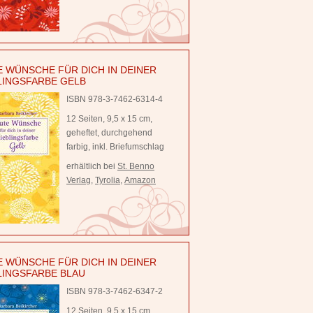
 WÜNSCHE FÜR DICH IN DEINER
LINGSFARBE GELB
ISBN 978-3-7462-6314-4
12 Seiten, 9,5 x 15 cm,
geheftet, durchgehend
farbig, inkl. Briefumschlag
erhältlich bei
St. Benno
Verlag
,
Tyrolia
,
Amazon
 WÜNSCHE FÜR DICH IN DEINER
LINGSFARBE BLAU
ISBN 978-3-7462-6347-2
12 Seiten, 9,5 x 15 cm,