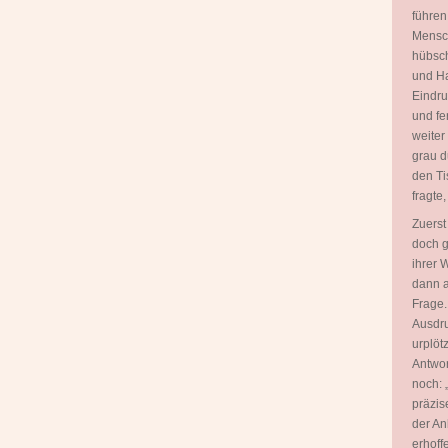
führen
Mensch
hübsch
und Ha
Eindru
und fe
weiter
grau d
den Ti
fragte
Zuerst
doch g
ihrer 
dann a
Frage.
Ausdru
urplöt
Antwor
noch: 
präzis
der An
erhoff