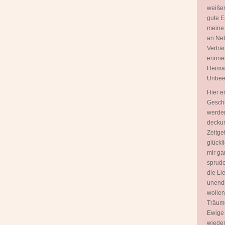
weißen
gute E
meine
an Neb
Vertra
erinne
Heimat 
Unbeei
Hier e
Gesche
werden
deckun
Zeitgef
glückl
mir ga
sprudel
die Lie
unendl
wollen
Träume
Ewige 
wieder