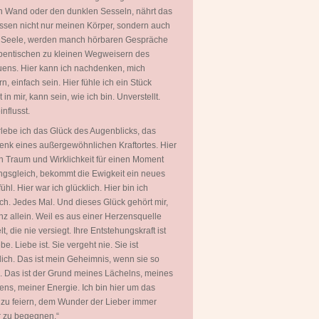
 Wand oder den dunklen Sesseln, nährt das
ssen nicht nur meinen Körper, sondern auch
 Seele, werden manch hörbaren Gespräche
entischen zu kleinen Wegweisern des
uens. Hier kann ich nachdenken, mich
rn, einfach sein. Hier fühle ich ein Stück
in mir, kann sein, wie ich bin. Unverstellt.
nflusst.
rlebe ich das Glück des Augenblicks, das
nk eines außergewöhnlichen Kraftortes. Hier
 Traum und Wirklichkeit für einen Moment
gsgleich, bekommt die Ewigkeit ein neues
ühl. Hier war ich glücklich. Hier bin ich
ich. Jedes Mal. Und dieses Glück gehört mir,
nz allein. Weil es aus einer Herzensquelle
t, die nie versiegt. Ihre Entstehungskraft ist
be. Liebe ist. Sie vergeht nie. Sie ist
ich. Das ist mein Geheimnis, wenn sie so
. Das ist der Grund meines Lächelns, meines
ns, meiner Energie. Ich bin hier um das
zu feiern, dem Wunder der Lieber immer
 zu begegnen.“