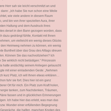
tere Herr sah sie leicht verschmitzt an und
 dann: „Ich habe Sie nun schon eine Weile
htet, wie viele andere in diesem Raum
, und bin von ihrer speziellen Aura, ihrer
ten Haltung und dem Ausdruck ihres
tes derart in den Bann gezogen worden, dass
ch dazu gedrängt fühlte, Kontakt mit Ihnen
ehmen, um vielleicht ein wenig dieses Glücks
uf den Heimweg nehmen zu können, ein wenig
kte Buntheit über das Grau des Alltags streuen
fen. Können Sie das nachvollziehen? Ich
 Sie wirklich nicht belästigen.“ Prinzessin
a hatte andächtig seinem Anliegen gelauscht
gte mit einer einladenden Geste: „Nehmen
ch kurz Platz, ich will Ihnen etwas erklären…
hon fuhr sie fort. Dies hier ist ein ganz
erer Ort für mich. Ein Platz zum Kraft holen,
nergie tanken, zum Nachdenken, Träumen,
läne fassen und in glücklichen Erinnerungen
gen. Ich habe hier das erlebt, was man das
bzw. Wunder einer erfüllenden Begegnung
 Gespräche, die halfen, manchen Knoten des