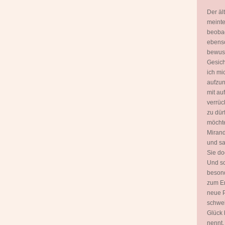
Der äl
meinte
beobac
ebenso
bewuss
Gesich
ich mi
aufzun
mit a
verrüc
zu dür
möchte
Mirand
und sa
Sie do
Und sc
besond
zum E
neue P
schwel
Glück 
nennt.