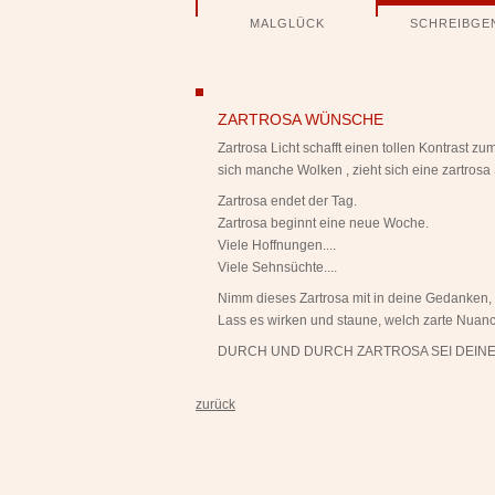
Navigation
MALGLÜCK
SCHREIBGE
überspringen
ngen
ZARTROSA WÜNSCHE
Zartrosa Licht schafft einen tollen Kontrast 
sich manche Wolken , zieht sich eine zartro
Zartrosa endet der Tag.
Zartrosa beginnt eine neue Woche.
Viele Hoffnungen....
Viele Sehnsüchte....
Nimm dieses Zartrosa mit in deine Gedanken, 
Lass es wirken und staune, welch zarte Nuan
DURCH UND DURCH ZARTROSA SEI DEINE
zurück