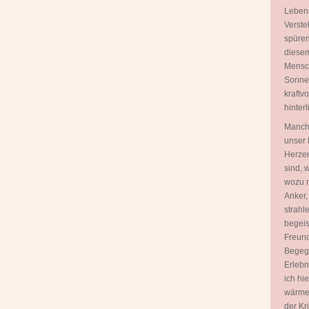
Lebens
Verste
spüren
diesem
Mensch
Sonnen
kraftv
hinterl
Manch
unser 
Herzen
sind, 
wozu n
Anker,
strahl
begeis
Freund
Begegn
Erlebn
ich hi
wärme
der Kr