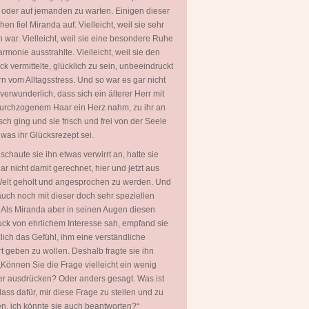
 oder auf jemanden zu warten. Einigen dieser
en fiel Miranda auf. Vielleicht, weil sie sehr
 war. Vielleicht, weil sie eine besondere Ruhe
rmonie ausstrahlte. Vielleicht, weil sie den
ck vermittelte, glücklich zu sein, unbeeindruckt
rn vom Alltagsstress. Und so war es gar nicht
 verwunderlich, dass sich ein älterer Herr mit
urchzogenem Haar ein Herz nahm, zu ihr an
sch ging und sie frisch und frei von der Seele
, was ihr Glücksrezept sei.
 schaute sie ihn etwas verwirrt an, hatte sie
ar nicht damit gerechnet, hier und jetzt aus
Welt geholt und angesprochen zu werden. Und
uch noch mit dieser doch sehr speziellen
 Als Miranda aber in seinen Augen diesen
ck von ehrlichem Interesse sah, empfand sie
zlich das Gefühl, ihm eine verständliche
t geben zu wollen. Deshalb fragte sie ihn
„Können Sie die Frage vielleicht ein wenig
er ausdrücken? Oder anders gesagt. Was ist
lass dafür, mir diese Frage zu stellen und zu
en, ich könnte sie auch beantworten?“