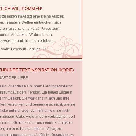
LICH WILLKOMMEN!
 zu mitten im Alltag eine kleine Auszeit
, in andere Welten eintauchen, sich
rieren lassen…eine kurze Pause zum
annen, Auftanken, Wahrnehmen,
stwerden und Träumen erleben…
volle Lesezeit! Herzlich BB
NBUNTE TEXTINSPIRATION (KOPIE)
RAFT DER LIEBE
ssin Miranda saß in ihrem Lieblingscafè und
rträumt aus dem Fenster. Ein feines Lächeln
te ihr Gesicht. Sie war ganz in sich und ihre
en versunken und bemerkte so nicht, wie sie
licke auf sich zog. Schließlich war sie nicht
 in diesem Cafè. Viele andere verbrachten dort
ei einem Getränk oder auch einer Kleinigkeit
en, um eine Pause mitten im Alltag zu
ieren, angeregte, geschäftliche Gespräche zu